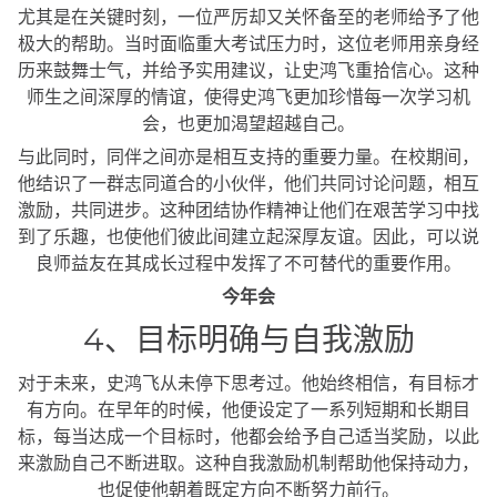
尤其是在关键时刻，一位严厉却又关怀备至的老师给予了他
极大的帮助。当时面临重大考试压力时，这位老师用亲身经
历来鼓舞士气，并给予实用建议，让史鸿飞重拾信心。这种
师生之间深厚的情谊，使得史鸿飞更加珍惜每一次学习机
会，也更加渴望超越自己。
与此同时，同伴之间亦是相互支持的重要力量。在校期间，
他结识了一群志同道合的小伙伴，他们共同讨论问题，相互
激励，共同进步。这种团结协作精神让他们在艰苦学习中找
到了乐趣，也使他们彼此间建立起深厚友谊。因此，可以说
良师益友在其成长过程中发挥了不可替代的重要作用。
今年会
4、目标明确与自我激励
对于未来，史鸿飞从未停下思考过。他始终相信，有目标才
有方向。在早年的时候，他便设定了一系列短期和长期目
标，每当达成一个目标时，他都会给予自己适当奖励，以此
来激励自己不断进取。这种自我激励机制帮助他保持动力，
也促使他朝着既定方向不断努力前行。