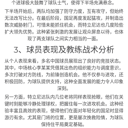
个进球极大鼓舞了球队士气，使得下半场充满悬念。
下半场开始后，两队均加强了防守力度，互有攻守，但始终
无法改写比分。在最后阶段，国足再度发起猛攻，并制造出
数次威胁射门，可惜未能抓住机会，而特立尼达也几度险些
扩大领先优势。这种紧张刺激的发展让观众屏息以待，也体
现了两支球队之间实力相当的一面。
3、球员表现及教练战术分析
从个人表现来看，多名中国球员展现出了良好的竞技状态。
其中，中场核心李某某凭借其出色的组织能力与调度意识，
多次打破对方防线，为前锋创造机会。他不仅参与进攻，还
积极回防，为球队提供支持，这种全面发展的能力令人印象
深刻。
另一方面，特立尼达队内几位老将同样表现抢眼，他们在关
键时刻能够冷静处理球权，把握住每一次进攻机会。这种经
验丰富且高效的表现，使得他们在面对年轻化的国足时显得
游刃有余。尤其是门将的位置，更是屡次挽救险情，为球队
保持住平局奠定基础。