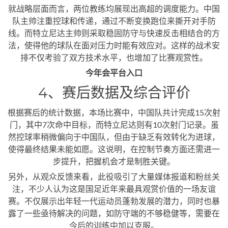
就战略层面而言，两位教练均展现出高超的调度能力。中国
队主帅注重控球和传递，通过不断变换跑位来撕开对手防
线。而特立尼达主帅则采取稳固防守与快速反击相结合的方
法，使得他的球队在面对压力时能有效应对。这样的战术安
排不仅考验了双方技术水平，也增加了比赛观赏性。
今年会平台入口
4、赛后数据及综合评价
根据赛后的统计数据，本场比赛中，中国队共计完成15次射
门，其中7次命中目标，而特立尼达则有10次射门记录。虽
然控球率稍微偏向于中国队，但由于缺乏有效转化为进球，
使得最终结果未能如愿。这说明，在控制节奏方面还需进一
步提升，把握机会才是制胜关键。
另外，从观众反馈来看，此役吸引了大量媒体报道和粉丝关
注，不少人认为这是国足近年来最具观赏价值的一场友谊
赛。不仅展示出年轻一代运动员蓬勃发展的潜力，同时也暴
露了一些亟待解决的问题，如防守端的不够稳健等，需要在
今后的训练中加以克服。