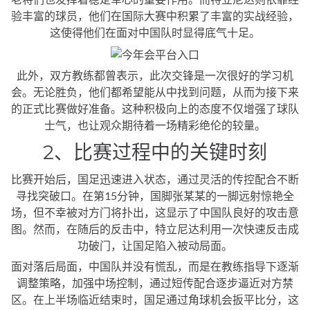
验丰富的球员，他们在国际大赛中积累了丰富的实战经验，
这使得他们在面对中国队时显得底气十足。
此外，双方教练都曾表示，此次交锋是一次很好的学习机
会。无论胜负，他们都希望能从中找到问题，从而为接下来
的正式比赛做好准备。这种积极向上的态度不仅增强了球队
士气，也让观众期待着一场精彩绝伦的较量。
2、比赛过程中的关键时刻
比赛开始后，国足迅速进入状态，通过灵活的传控配合不断
寻找突破口。在第15分钟，国脚张某某的一脚远射惊艳全
场，但不幸被对方门将扑出，这显示了中国队良好的攻击意
图。然而，在随后的反击中，特立尼达利用一次快速反击成
功破门，让国足陷入被动局面。
面对落后局面，中国队并没有慌乱，而是在教练指导下逐渐
调整策略，加强中场控制，通过短传配合逐步逼近对方禁
区。在上半场临近结束时，国足通过角球机会扳平比分，这