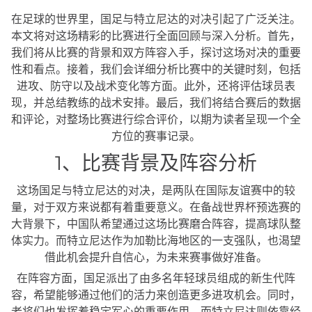
在足球的世界里，国足与特立尼达的对决引起了广泛关注。
本文将对这场精彩的比赛进行全面回顾与深入分析。首先，
我们将从比赛的背景和双方阵容入手，探讨这场对决的重要
性和看点。接着，我们会详细分析比赛中的关键时刻，包括
进攻、防守以及战术变化等方面。此外，还将评估球员表
现，并总结教练的战术安排。最后，我们将结合赛后的数据
和评论，对整场比赛进行综合评价，以期为读者呈现一个全
方位的赛事记录。
1、比赛背景及阵容分析
这场国足与特立尼达的对决，是两队在国际友谊赛中的较
量，对于双方来说都有着重要意义。在备战世界杯预选赛的
大背景下，中国队希望通过这场比赛磨合阵容，提高球队整
体实力。而特立尼达作为加勒比海地区的一支强队，也渴望
借此机会提升自信心，为未来赛事做好准备。
在阵容方面，国足派出了由多名年轻球员组成的新生代阵
容，希望能够通过他们的活力来创造更多进攻机会。同时，
老将们也发挥着稳定军心的重要作用。而特立尼达则依靠经