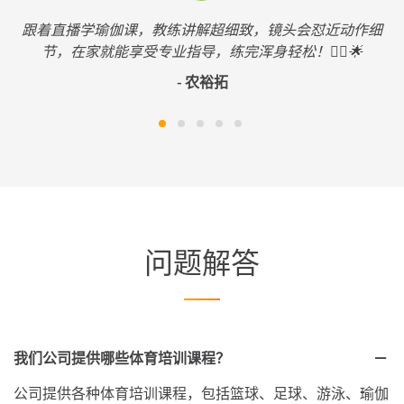
跟着直播学瑜伽课，教练讲解超细致，镜头会怼近动作细
节，在家就能享受专业指导，练完浑身轻松！🧘‍♀️🌟
农裕拓
问题解答
我们公司提供哪些体育培训课程？
公司提供各种体育培训课程，包括篮球、足球、游泳、瑜伽