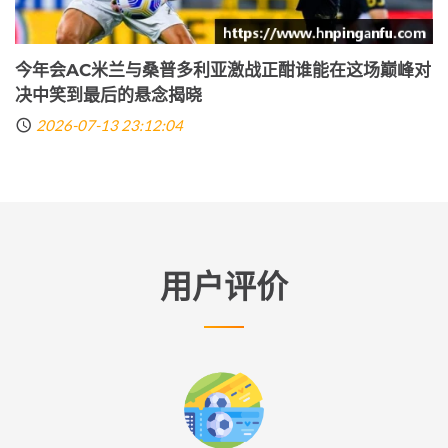
今年会AC米兰与桑普多利亚激战正酣谁能在这场巅峰对
决中笑到最后的悬念揭晓
2026-07-13 23:12:04
用户评价