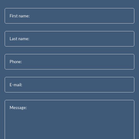
First name:
Last name:
Phone:
E-mail:
Message: