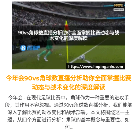
今年会90vs角球数直播分析助你全面掌握比赛
动态与战术变化的深度解读
今年会 - 在现代足球比赛中，角球作为一种重要的进攻手
段，其作用不容忽视。通过90vs角球数直播分析，我们能够
深入了解比赛的动态变化和战术部署。本文将围绕这一主
题，从四个方面进行分析：角球的基本概念与重要性、如
何...