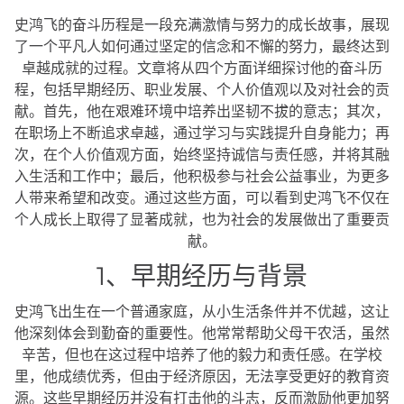
史鸿飞的奋斗历程是一段充满激情与努力的成长故事，展现
了一个平凡人如何通过坚定的信念和不懈的努力，最终达到
卓越成就的过程。文章将从四个方面详细探讨他的奋斗历
程，包括早期经历、职业发展、个人价值观以及对社会的贡
献。首先，他在艰难环境中培养出坚韧不拔的意志；其次，
在职场上不断追求卓越，通过学习与实践提升自身能力；再
次，在个人价值观方面，始终坚持诚信与责任感，并将其融
入生活和工作中；最后，他积极参与社会公益事业，为更多
人带来希望和改变。通过这些方面，可以看到史鸿飞不仅在
个人成长上取得了显著成就，也为社会的发展做出了重要贡
献。
1、早期经历与背景
史鸿飞出生在一个普通家庭，从小生活条件并不优越，这让
他深刻体会到勤奋的重要性。他常常帮助父母干农活，虽然
辛苦，但也在这过程中培养了他的毅力和责任感。在学校
里，他成绩优秀，但由于经济原因，无法享受更好的教育资
源。这些早期经历并没有打击他的斗志，反而激励他更加努