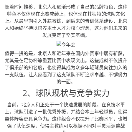
随着时间推移，北京人和逐渐形成了自己的品牌特色，这种
特色不仅体现在比赛成绩上，也体现在其独特的球队文化
上。从最早期引入外籍教练，到后来的青训体系建设，北京
人和始终坚持以培养本土人才为核心理念，这为他们未来的
发展奠定了坚实基础。
值得一提的是，北京人和近年来在国内外赛事中屡有斩获，
尤其是在足协杯等重要比赛中表现突出。这些成就不仅提升
了俱乐部的知名度，也使得其成为众多年轻球员向往加入的
一支队伍，让大家看到了这支球队不断追求卓越、不懈努力
的一面。
2、球队现状与竞争实力
当前，北京人和正处于一个快速发展的阶段。在竞技水平
上，球队引进了一批优秀外援，并结合本土年轻球员，使得
整体阵容更具竞争力。这种组合不仅提升了比赛水平，也增
强了队伍深度，使得主教练可以根据不同对手灵活调整战