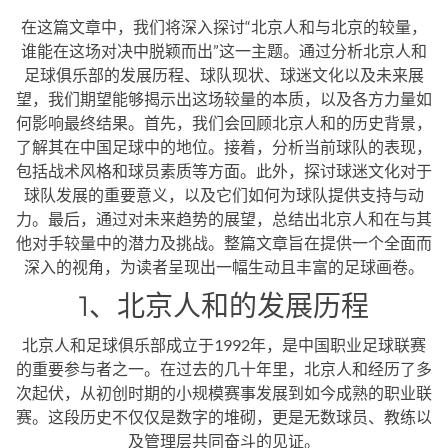
在这篇文章中，我们将深入探讨“北京人和与北京的较量，
谁能在这场对决中脱颖而出”这一主题。通过分析北京人和
足球俱乐部的发展历程、球队现状、球迷文化以及未来展
望，我们期望能够揭示出这场较量的本质，以及各方力量如
何影响最终结果。首先，我们会回顾北京人和的历史背景，
了解其在中国足球中的地位。接着，分析当前球队的表现，
包括战术风格和球员素质等方面。此外，探讨球迷文化对于
球队发展的重要意义，以及它们如何为球队提供支持与动
力。最后，通过对未来趋势的展望，总结出北京人和在与其
他对手较量中的潜力及挑战。整篇文章旨在提供一个全面而
深入的视角，为读者呈现出一幅生动且丰富的足球画卷。
1、北京人和的发展历程
北京人和足球俱乐部成立于1992年，是中国职业足球联赛
的重要参与者之一。在过去的几十年里，北京人和经历了多
次起伏，从初创时期的小规模赛事发展到如今成熟的职业联
赛。这段历史不仅仅是数字的堆砌，更是无数球员、教练以
及管理层共同奋斗的见证。