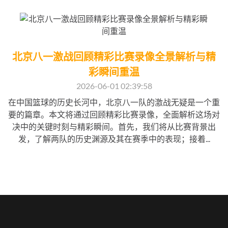
北京八一激战回顾精彩比赛录像全景解析与精
彩瞬间重温
2026-06-01 02:39:58
在中国篮球的历史长河中，北京八一队的激战无疑是一个重
要的篇章。本文将通过回顾精彩比赛录像，全面解析这场对
决中的关键时刻与精彩瞬间。首先，我们将从比赛背景出
发，了解两队的历史渊源及其在赛季中的表现；接着...