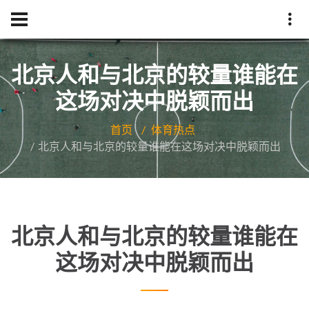
北京人和与北京的较量谁能在
这场对决中脱颖而出
首页
体育热点
北京人和与北京的较量谁能在这场对决中脱颖而出
北京人和与北京的较量谁能在
这场对决中脱颖而出