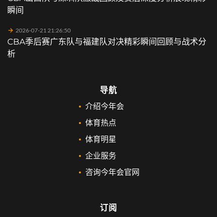
瞬间
2026-07-21 21:26:50
CBA季后赛广东队与福建队对决精彩瞬间回顾与战术分
析
导航
介绍今年会
体育热点
体育明星
企业服务
咨询今年会官网
订阅