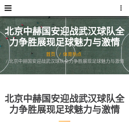
北京中赫国安迎战武汉球队全
力争胜展现足球魅力与激情
首页
体育热点
北京中赫国安迎战武汉球队全力争胜展现足球魅力与激情
北京中赫国安迎战武汉球队全
力争胜展现足球魅力与激情