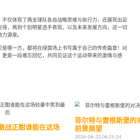
，不仅体现了两支球队各自战略思维与执行力，还展现出足
安排，再到个别明星选手表现，以及未来发展方向，这一切
动力源泉。
论是哪一方，都将在绿茵场上书写属于自己的传奇篇章！对
，更是一段难忘回忆，共同见证这个运动带来的激情与感
菲尔特与雷根斯堡的
激战正酣谁能在这场
前景展望
2026-06-22 06:25:14