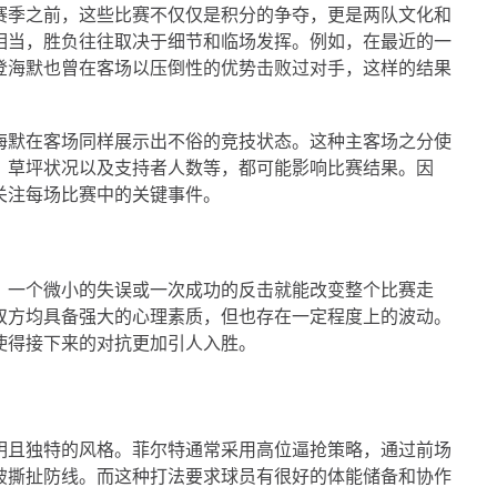
赛季之前，这些比赛不仅仅是积分的争夺，更是两队文化和
相当，胜负往往取决于细节和临场发挥。例如，在最近的一
登海默也曾在客场以压倒性的优势击败过对手，这样的结果
海默在客场同样展示出不俗的竞技状态。这种主客场之分使
、草坪状况以及支持者人数等，都可能影响比赛结果。因
关注每场比赛中的关键事件。
，一个微小的失误或一次成功的反击就能改变整个比赛走
双方均具备强大的心理素质，但也存在一定程度上的波动。
使得接下来的对抗更加引人入胜。
明且独特的风格。菲尔特通常采用高位逼抢策略，通过前场
破撕扯防线。而这种打法要求球员有很好的体能储备和协作