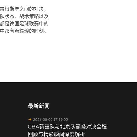
雷根斯堡之间的对决，
队状态、战术策略以及
都是德国足球联赛中的
中都有着辉煌的时刻。
最新新闻
2026-08-05 17:39:05
CBA新疆队与北京队巅峰对决全程
回顾与精彩瞬间深度解析