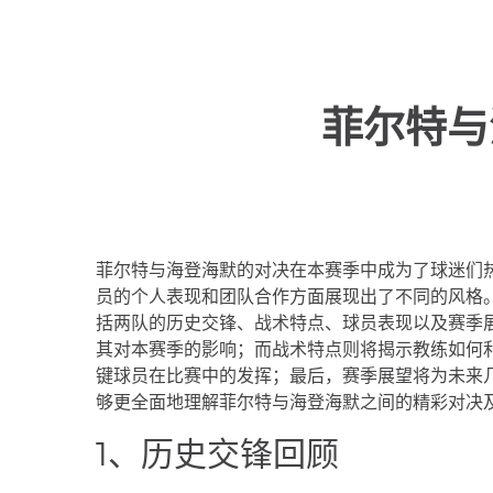
菲尔特与
菲尔特与海登海默的对决在本赛季中成为了球迷们
员的个人表现和团队合作方面展现出了不同的风格
括两队的历史交锋、战术特点、球员表现以及赛季
其对本赛季的影响；而战术特点则将揭示教练如何
键球员在比赛中的发挥；最后，赛季展望将为未来
够更全面地理解菲尔特与海登海默之间的精彩对决
1、历史交锋回顾