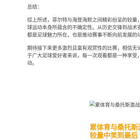
总结：
综上所述，菲尔特与海登海默之间精彩纷呈的较量
球运动本身所蕴含的不确定性。从历史交锋到战术
都是足球魅力所在，也是推动赛事不断向前发展的
期待接下来更多激烈且富有观赏性的比赛，相信无
于广大足球爱好者来说，每一次观看都是一种享受
动。
累体育与桑托斯
较量中笑到最后