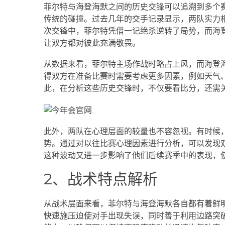
菲尔特与海登海默之间的历史交锋可以追溯到多个
传统的碰撞。过去几年的交手记录显示，两队实力
次交锋中，菲尔特凭借一记绝杀逆转了局势，而海
让双方都对彼此充满敬畏。
从数据来看，菲尔特主场作战时略占上风，而海登
得双方在准备比赛时需要考虑更多因素，例如天气
此，在分析这些历史交锋时，不仅要看比分，还需
此外，两队在心理层面的较量也不容忽视。有时候
势。通过对以往比赛心理因素进行分析，可以发现
这种波动又进一步影响了他们后续赛季中的表现，
2、战术特点解析
从战术层面来看，菲尔特与海登海默各自都有着鲜
快速施压迫使对手出现失误，同时善于利用边路突