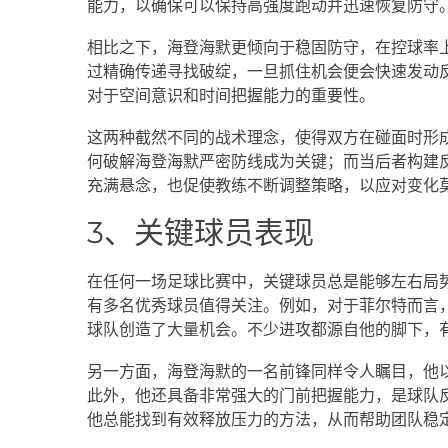
能力，以确保可以保持高强度跑动并迅速恢复防守
相比之下，海登海默更倾向于稳固防守，在控球率
过精确传递寻找破绽，一旦抓住机会便会快速发动
对于空间意识和时间把握能力的重要性。
这两种截然不同的战术理念，使得双方在碰面时形
何破解海登海默严密防线成为关键；而当后者构建
充满悬念，也促使教练不断调整策略，以应对变化
3、关键球员表现
在任何一场足球比赛中，关键球员总是能够左右局
有多名优秀球员值得关注。例如，对于菲尔特而言
球队创造了大量机会。不少进攻都源自他的脚下，
另一方面，海登海默的一名前锋同样令人瞩目，他
此外，他还具备非常强大的门前把握能力，是球队
他总能找到有效释放压力的方法，从而帮助团队稳