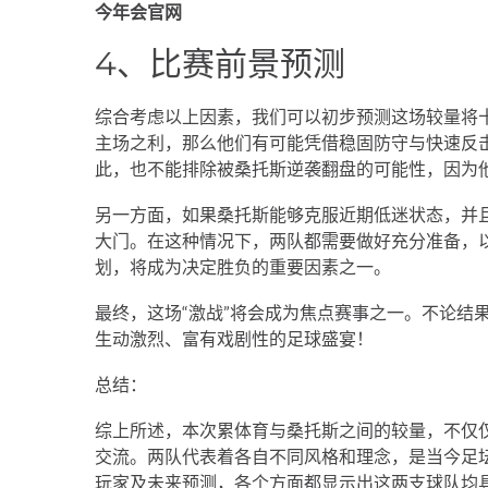
今年会官网
4、比赛前景预测
综合考虑以上因素，我们可以初步预测这场较量将
主场之利，那么他们有可能凭借稳固防守与快速反
此，也不能排除被桑托斯逆袭翻盘的可能性，因为
另一方面，如果桑托斯能够克服近期低迷状态，并
大门。在这种情况下，两队都需要做好充分准备，
划，将成为决定胜负的重要因素之一。
最终，这场“激战”将会成为焦点赛事之一。不论结
生动激烈、富有戏剧性的足球盛宴！
总结：
综上所述，本次累体育与桑托斯之间的较量，不仅
交流。两队代表着各自不同风格和理念，是当今足
玩家及未来预测，各个方面都显示出这两支球队均