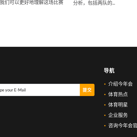
我们可以更好地理解这场比赛
分析，包括两队的...
导航
介绍今年会
提交
pe your E-Mail
体育热点
体育明星
企业服务
咨询今年会