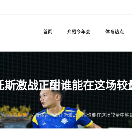
首页
介绍今年会
体育热点
托斯激战正酣谁能在这场较
体育明星
累体育与桑托斯激战正酣谁能在这场较量中笑