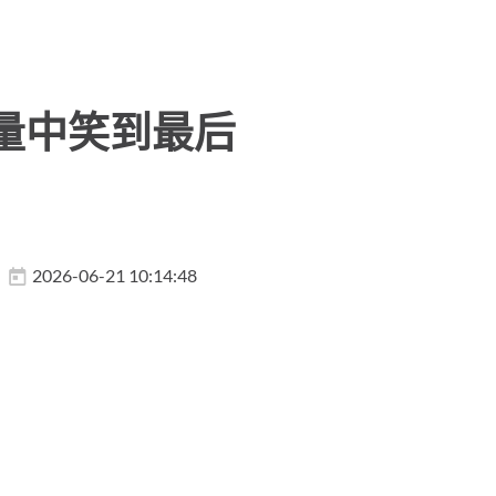
量中笑到最后
2026-06-21 10:14:48