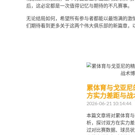
后，这必定都是一次值得记忆与期待的不凡赛事。
无论结局如何，希望所有参与者都能以最饱满的激
们期待看到更多关于这两个伟大俱乐部的新篇章，
累体育与戈亚尼
方实力差距与战
2026-06-21 10:14:44
本篇文章将对累体育与
析，探讨双方在实力差
过对比赛数据、球员状