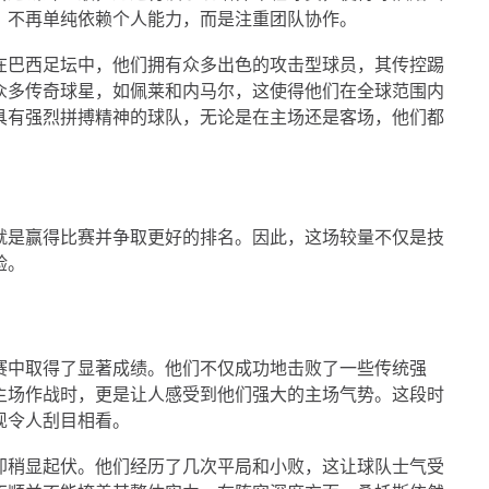
，不再单纯依赖个人能力，而是注重团队协作。
在巴西足坛中，他们拥有众多出色的攻击型球员，其传控踢
众多传奇球星，如佩莱和内马尔，这使得他们在全球范围内
具有强烈拼搏精神的球队，无论是在主场还是客场，他们都
就是赢得比赛并争取更好的排名。因此，这场较量不仅是技
验。
赛中取得了显著成绩。他们不仅成功地击败了一些传统强
主场作战时，更是让人感受到他们强大的主场气势。这段时
现令人刮目相看。
却稍显起伏。他们经历了几次平局和小败，这让球队士气受