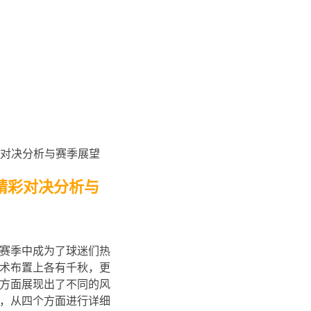
精彩对决分析与
赛季中成为了球迷们热
术布置上各有千秋，更
方面展现出了不同的风
，从四个方面进行详细