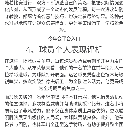
随着比赛进行，双方不断调整自己的策略，根据实际情况变
化应对，从而形成了一个动态的发展过程。每一次进攻与防
守转换，都蕴含着智慧与技巧，也决定着最终结果。这种高
水准战术博弈让观众倍感惊喜，更为赛事增添了一份精彩色
彩。
今年会平台入口
4、球员个人表现评析
在这样一场激烈竞争中，每位球员都承载着期望并努力发挥
个人能力。从布莱顿来看，他们的一名前锋在前半段打入一
粒精彩进球，为球队打开局面。这名球员凭借出色技术与敏
锐嗅觉，多次突破加德夫后卫，为全队注入活力，他更是成
为全场瞩目的焦点之一。
而加德夫城的一名年轻中锋同样不甘示弱，他凭借灵活机动
的位置选择，多次制造威胁并帮助球队扳平比分。这名小将
展现出了非凡潜力，他不仅在身体素质上具备优势，更以聪
明脚法展现出极佳的大局观，为球队贡献良多。此外，他积
极参与回防，也体现出全能型选手特质，有助于提升整个团