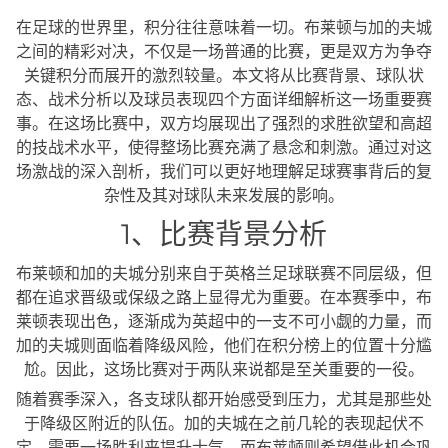
在足球的世界里，积分往往意味着一切。布莱顿与加的夫城
之间的精彩对决，不仅是一场普通的比赛，更是双方为争夺
关键积分而展开的激烈较量。本文将从比赛背景、球队状
态、战术分析以及球员表现四个方面详细解析这一场重要赛
事。在这场比赛中，双方均展现出了强烈的求胜欲望和高超
的技战术水平，使得整场比赛充满了悬念和刺激。通过对这
场激战的深入剖析，我们可以更好地理解足球赛事背后的复
杂性及其对球队未来发展的影响。
1、比赛背景分析
布莱顿和加的夫城分别来自于英格兰足球联赛不同层级，但
都在追求晋级或保级之路上显得尤为重要。在本赛季中，布
莱顿表现出色，逐渐成为英超中的一支不可小觑的力量，而
加的夫城则面临着降级风险，他们在积分榜上的位置十分尴
尬。因此，这场比赛对于两队来说都是至关重要的一役。
随着赛季深入，各支球队都开始感受到压力，尤其是那些处
于降级区附近的队伍。加的夫城在之前几轮的表现起伏不
定，需要一场胜利来提升士气。而布莱顿则希望借此机会巩