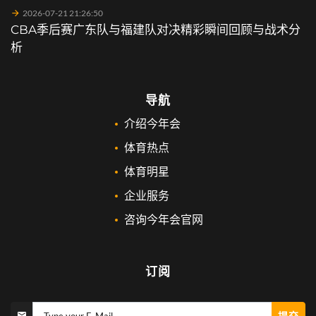
2026-07-21 21:26:50
CBA季后赛广东队与福建队对决精彩瞬间回顾与战术分
析
导航
介绍今年会
体育热点
体育明星
企业服务
咨询今年会官网
订阅
提交
Type your E-Mail