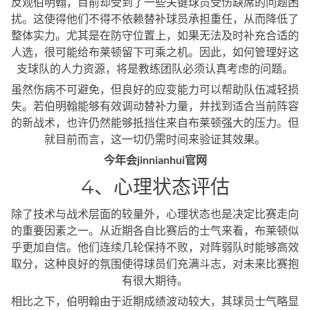
反观伯明翰，目前却受到了一些关键球员受伤缺席的问题困
扰。这使得他们不得不依赖替补球员承担重任，从而降低了
整体实力。尤其是在防守位置上，如果无法及时补充合适的
人选，很可能给布莱顿留下可乘之机。因此，如何管理好这
支球队的人力资源，将是教练团队必须认真考虑的问题。
虽然伤病不可避免，但良好的应变能力可以帮助队伍减轻损
失。若伯明翰能够有效调动替补力量，并找到适合当前阵容
的新战术，也许仍然能够抵挡住来自布莱顿强大的压力。但
就目前而言，这一切仍需时间来验证其效果。
今年会jinnianhui官网
4、心理状态评估
除了技术与战术层面的较量外，心理状态也是决定比赛走向
的重要因素之一。从近期各自比赛后的士气来看，布莱顿似
乎更加自信。他们连续几轮保持不败，对阵弱队时能够高效
取分，这种良好的氛围使得球员们充满斗志，对未来比赛抱
有很大期待。
相比之下，伯明翰由于近期成绩波动较大，其球员士气略显