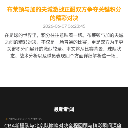
布莱顿与加的夫城激战正酣双方争夺关键积分
的精彩对决
2026-06-07 06:23:45
在足球的世界里，积分往往意味着一切。布莱顿与加的夫城
之间的精彩对决，不仅是一场普通的比赛，更是双方为争夺
关键积分而展开的激烈较量。本文将从比赛背景、球队状
态、战术分析以及球员表现四个方面详细解析这一场...
最新新闻
2026-08-05 17:39:05
CBA新疆队与北京队巅峰对决全程回顾与精彩瞬间深度