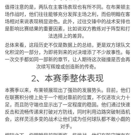
值得注意的是，两队在主客场表现也有所不同。在布莱顿主
场作战时，他们往往能够充分发挥主场之利，而伯明翰在客
场相对来说表现稍显逊色。此外，过往交锋中的战术安排也
是影响比赛结果的重要因素，比如说双方教练对于阵型和打
法选择上的差异。
总体来看，这段历史不仅是数据上的总结，更是双方球队文
化积淀的一部分，为即将到来的对决增添了不少故事性。每
一次交手都如同一部新的章节，让人期待这次碰撞是否会再
次续写辉煌或创造新的传奇。
2、本赛季整体表现
本赛季以来，布莱顿展现出了强劲的发展势头。目前，他们
在联赛积分榜上处于一个相对靠前的位置，不仅进攻火力十
足，而且防守端也显示出了一定程度的稳固。他们通过快速
反击和流畅传递来打破对方防线，同时利用边路突破制造机
会，这样灵活多变的战术让他们成为任何球队都不敢小觑的
对手。