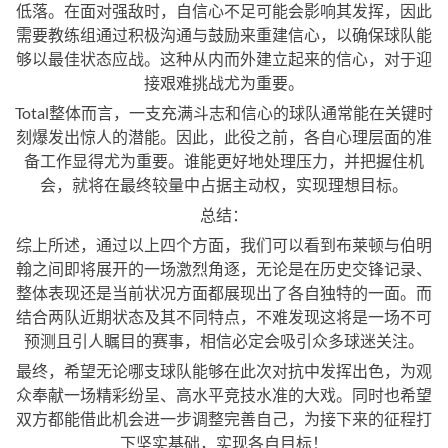
低落。在面对强敌时，自信心不足可能会影响其发挥，因此
需要教练组通过积极沟通与鼓励来重建信心，以确保球队能
够以最佳状态应战。这种从内而外建立起来的信心，对于迎
接艰难挑战尤为重要。
Total整体而言，一支充满斗志和信心的球队通常能在关键时
刻爆发出惊人的潜能。因此，此役之前，各自心理层面的准
备工作显得尤为重要。谁能更好地处理压力，并把握住机
会，就将在最终较量中占据主动权，实现理想目标。
总结：
综上所述，通过以上四个方面，我们可以看到布莱顿与伯明
翰之间即将展开的一场激烈角逐，无论是在历史交锋记录、
整体表现还是当前状况方面都展现出了各自独特的一面。而
结合两队近期状态及其不同特点，不难发现这将是一场不可
预测且引人瞩目的赛事，相信必定会吸引众多球迷关注。
最终，希望无论哪支球队能够在此次对抗中发挥出色，为观
众奉献一场精彩纷呈、高水平竞技水准的大戏。同时也希望
双方都能借此机会进一步调整完善自己，为接下来的征程打
下坚实基础，实现各自目标！