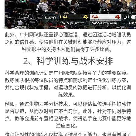
此外，广州网球队还重视心理建设，通过团建活动增强队员
之间的信任感，使得他们在关键时刻能够冷静应对压力，这
种无形中的支持也为他们赢得了许多比赛。
2、科学训练与战术安排
科学合理的训练计划是广州网球队保持竞争力的重要保障。
教练团队根据每位队员的特点和需求制定个性化训练方案，
并结合现代科技手段，对运动员的数据进行分析，以优化训
练效果。
例如，通过生物力学分析技术，可以评估每位选手挥拍动作
是否规范，从而及时纠正不当习惯。此外，针对不同对手特
点，教练会提前布置相应战术，使得选手在比赛中能更好地
适应变化。
这种针对性的训练不仅提高了球员个人能力，也显著增强了