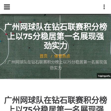
广州网球队在钻石联赛积分榜
上以75分稳居第一名展现强
劲实力
首页
体育热点
广州网球队在钻石联赛积分榜上以75分稳居第一名展现强
劲实力
广州网球队在钻石联赛积分榜
上以75分稳居第一名展现强