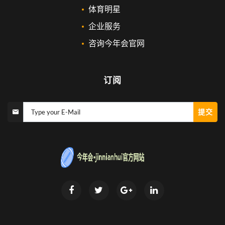
体育明星
企业服务
咨询今年会官网
订阅
提交
Type your E-Mail