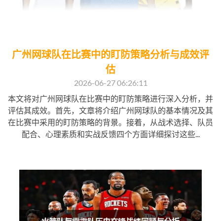
广州网球队在比赛中的盯防策略分析与成效评
估
2026-06-27 06:26:11
本文将对广州网球队在比赛中的盯防策略进行深入分析，并
评估其成效。首先，文章将介绍广州网球队的基本情况及其
在比赛中采用的盯防策略的背景。接着，从战术选择、队员
配合、心理素质和实战反馈四个方面详细探讨这些...