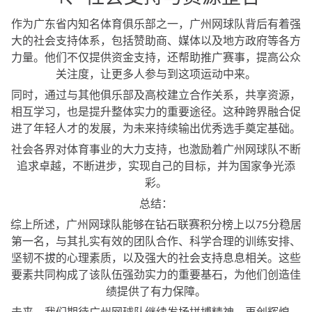
作为广东省内知名体育俱乐部之一，广州网球队背后有着强
大的社会支持体系，包括赞助商、媒体以及地方政府等各方
力量。他们不仅提供资金支持，还帮助推广赛事，提高公众
关注度，让更多人参与到这项运动中来。
同时，通过与其他俱乐部及高校建立合作关系，共享资源，
相互学习，也是提升整体实力的重要途径。这种跨界融合促
进了年轻人才的发展，为未来持续输出优秀选手奠定基础。
社会各界对体育事业的大力支持，也激励着广州网球队不断
追求卓越，不断进步，实现自己的目标，并为国家争光添
彩。
总结：
综上所述，广州网球队能够在钻石联赛积分榜上以75分稳居
第一名，与其扎实有效的团队合作、科学合理的训练安排、
坚韧不拔的心理素质，以及强大的社会支持息息相关。这些
要素共同构成了该队伍强劲实力的重要基石，为他们创造佳
绩提供了有力保障。
未来，我们期待广州网球队继续发扬拼搏精神，再创辉煌。