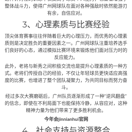
整体战斗力，使得广州网球队在面对各种强敌时依然能游刃
有余，自信应对。
3、心理素质与比赛经验
顶尖体育赛事往往伴随着巨大的心理压力，而优秀的心理素
质则是决定胜负的重要因素之一。广州网球队注重培养选手
们良好的心态，通过模拟比赛环境来锻炼他们面对压力时的
反应能力。
此外，老将与新秀之间积极交流也是提升心理素质的一种方
式。老将们传授自己的经验，不仅让年轻球员更快适应高强
度的比赛，也增进了整个团队凝聚力，为共同目标而努力奋
斗。
经过多次大赛磨砺后，广州队员逐渐形成了一种“逆风翻盘”
的信念，即使在不利局面下也能保持冷静，从容应对，这种
精神力量为他们带来了更多胜利机会。
今年会jinnianhui官网
4、社会支持与资源整合