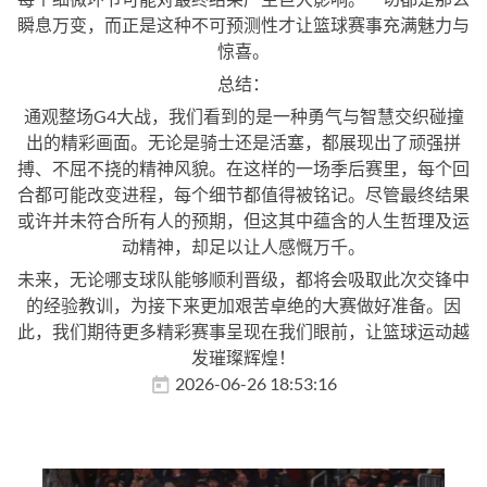
瞬息万变，而正是这种不可预测性才让篮球赛事充满魅力与
惊喜。
总结：
通观整场G4大战，我们看到的是一种勇气与智慧交织碰撞
出的精彩画面。无论是骑士还是活塞，都展现出了顽强拼
搏、不屈不挠的精神风貌。在这样的一场季后赛里，每个回
合都可能改变进程，每个细节都值得被铭记。尽管最终结果
或许并未符合所有人的预期，但这其中蕴含的人生哲理及运
动精神，却足以让人感慨万千。
未来，无论哪支球队能够顺利晋级，都将会吸取此次交锋中
的经验教训，为接下来更加艰苦卓绝的大赛做好准备。因
此，我们期待更多精彩赛事呈现在我们眼前，让篮球运动越
发璀璨辉煌！
2026-06-26 18:53:16