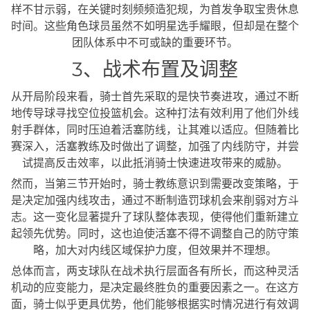
样不甘示弱，在关键时刻频频造犯规，为首发争取宝贵休息
时间。这些角色球员虽然不如明星选手耀眼，但却是在整个
团队体系中不可或缺的重要环节。
3、战术布置及调整
从开局阶段来看，骑士首先采取的是快节奏进攻，通过不断
地传导球寻找空位投篮机会。这种打法有效利用了他们外线
射手群体，同时压迫着活塞防线，让其难以适应。但随着比
赛深入，活塞教练及时做出了调整，加强了内线防守，并尝
试提高反击效率，以此抵消骑士快速进攻带来的威胁。
然而，当第三节开始时，骑士教练意识到需要改变策略，于
是决定加强内线攻击，通过不断制造罚球机会来削弱对方斗
志。这一变化显著提升了球队整体表现，使得他们重新建立
起领先优势。同时，这也迫使活塞不得不调整自己的防守策
略，加大对内线区域保护力度，但效果并不理想。
总体而言，两支球队在战术执行层面各有所长，而这种灵活
机动的应变能力，是决定最终胜负的重要因素之一。在这方
面，骑士似乎更具优势，他们能够根据实时情况进行有效调