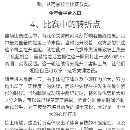
整，从而掌控住比赛节奏。
今年会平台入口
4、比赛中的转折点
整场比赛过程中，有几个关键时刻深刻影响着最终结果。其
中最为显著的是第三节末段，当时比分胶着，双方都想抓住
这个机会拉开差距。就在此时，一次意外失误导致骑士失去
了反超机会，而紧接着活塞抓住这一瞬间打出一波6-0的小
高潮，实现反超。这一轮连续得分提升了客队士气，让他们
相信自己可以拿下这场关键之役。
随后进入最后一节，由于体能下降以及心理压力加大，双方
均出现了一定程度上的失误，而这些失误往往发生在最为紧
张的时候。当约翰逊成功罚中两记罚球，将领先优势扩大到
7分之后，可以说已经奠定了胜局。而此时即便是时间还剩
余10分钟，对于疲惫不堪且落后的骑士来说，无疑是一个巨
大的心理打击。
综上所述，这些转折点体现出了体育竞技的不确定性，以及
每个细微环节可能对最终结果产生巨大影响。一切都是那么