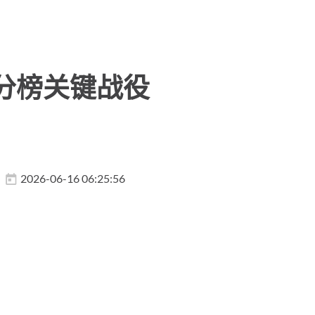
分榜关键战役
2026-06-16 06:25:56