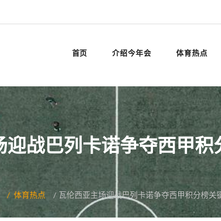
首页
介绍今年会
体育热点
场迎战巴列卡诺争夺西甲积
体育热点
瓦伦西亚主场迎战巴列卡诺争夺西甲积分榜关