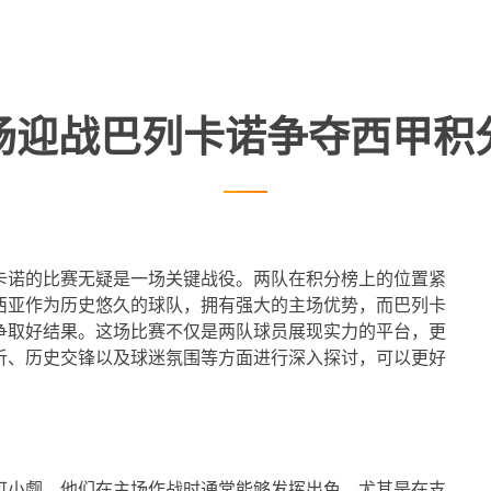
场迎战巴列卡诺争夺西甲积
卡诺的比赛无疑是一场关键战役。两队在积分榜上的位置紧
西亚作为历史悠久的球队，拥有强大的主场优势，而巴列卡
争取好结果。这场比赛不仅是两队球员展现实力的平台，更
析、历史交锋以及球迷氛围等方面进行深入探讨，可以更好
可小觑。他们在主场作战时通常能够发挥出色，尤其是在支