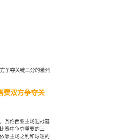
塔费双方争夺关
，瓦伦西亚主场迎战赫
比赛中争夺重要的三
依靠主场之利和球迷的