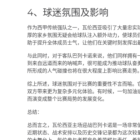
4、球迷氛围及影响
作为西甲传统强队之一，瓦伦西亚吸引了大量忠实
厚的家乡氛围无疑会给球队注入额外动力，使球员
助于提升全体成员士气，让他们在关键时刻发挥出
与此同时，对于客队巴列卡诺来说，他们同样拥有
到来自远道而来的呐喊声，很可能成为推动球队奋
所形成的人气碰撞也将在很大程度上影响比赛走势
综上所述，球迷氛围对于比赛的重要性不言而喻。
双方带来更为复杂多元化体验。有时候，一句加油
而演变成整个比赛局势的发展变化。
总结：
总而言之，瓦伦西亚主场迎战巴列卡诺是一场非常
近期状态、战术安排以及历史交锋记录都为这次较
的大舞台上，每位参与者都肩负着荣耀与责任，希