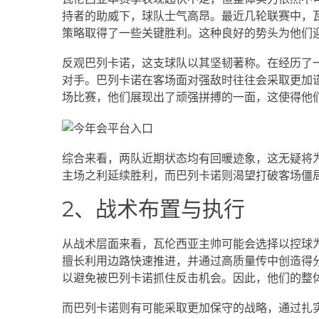
持者的助威下，球队士气高昂。最近几轮联赛中，
策略取得了一些关键胜利。这种良好的势头为他们
反观巴列卡诺，这支球队以其坚韧著称。在经历了
对手。巴列卡诺在客场面对强敌时往往会采取更加
场比赛，他们展现出了顽强拼搏的一面，这使得他
综合来看，两队近期状态均有回暖迹象，这无疑将
主场之利延续胜利，而巴列卡诺则渴望打破客场僵
2、战术布置与执行
从战术层面来看，瓦伦西亚主帅可能会选择以控球
擅长利用边路快速推进，并通过高质量传中创造得
以避免被巴列卡诺抓住反击机会。因此，他们的整
而巴列卡诺则有可能采取更加保守的战略，通过扎