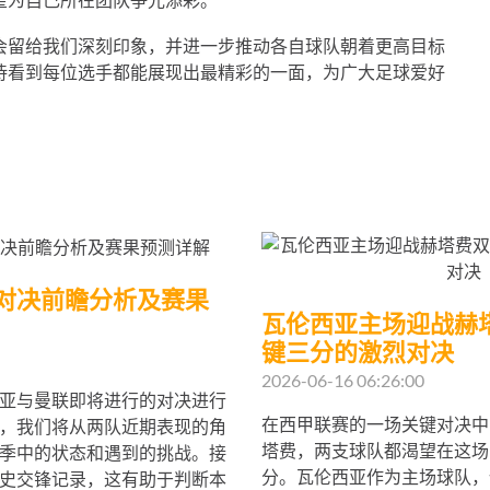
会留给我们深刻印象，并进一步推动各自球队朝着更高目标
待看到每位选手都能展现出最精彩的一面，为广大足球爱好
对决前瞻分析及赛果
瓦伦西亚主场迎战赫
键三分的激烈对决
2026-06-16 06:26:00
亚与曼联即将进行的对决进行
在西甲联赛的一场关键对决中
，我们将从两队近期表现的角
塔费，两支球队都渴望在这场
季中的状态和遇到的挑战。接
分。瓦伦西亚作为主场球队，
史交锋记录，这有助于判断本