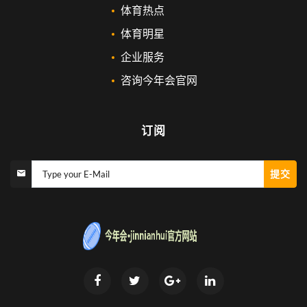
体育热点
体育明星
企业服务
咨询今年会官网
订阅
提交
Type your E-Mail