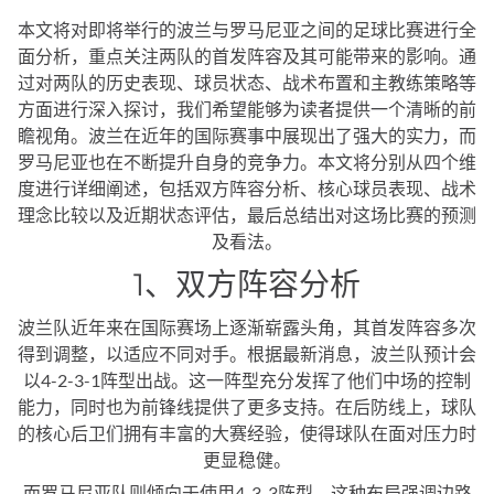
本文将对即将举行的波兰与罗马尼亚之间的足球比赛进行全
面分析，重点关注两队的首发阵容及其可能带来的影响。通
过对两队的历史表现、球员状态、战术布置和主教练策略等
方面进行深入探讨，我们希望能够为读者提供一个清晰的前
瞻视角。波兰在近年的国际赛事中展现出了强大的实力，而
罗马尼亚也在不断提升自身的竞争力。本文将分别从四个维
度进行详细阐述，包括双方阵容分析、核心球员表现、战术
理念比较以及近期状态评估，最后总结出对这场比赛的预测
及看法。
1、双方阵容分析
波兰队近年来在国际赛场上逐渐崭露头角，其首发阵容多次
得到调整，以适应不同对手。根据最新消息，波兰队预计会
以4-2-3-1阵型出战。这一阵型充分发挥了他们中场的控制
能力，同时也为前锋线提供了更多支持。在后防线上，球队
的核心后卫们拥有丰富的大赛经验，使得球队在面对压力时
更显稳健。
而罗马尼亚队则倾向于使用4-3-3阵型，这种布局强调边路