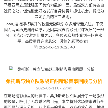
马尼亚两支足球强国间势均力敌的一面。虽然双方都有各自
独特之处，但谁能更好地发挥自身优势并抓住机会，将成为
决定胜负的不二法则。
Total, 这场即将展开的较量无疑吸引众多足球迷关注，不仅
因为两国历史渊源深厚，更因其代表着欧洲足球发展的一部
分。期待经过激烈比拼之后，各位观众都能看到一场高水
平、高质量且充满悬念与激情的彩票盛宴！
2026-06-13 06:25:40
桑托斯与独立队激战正酣精彩赛事回顾与分析
2026-06-11 07:27:40
在这场精彩纷呈的比赛中，桑托斯与独立队展开了一场激烈
的较量，吸引了无数球迷的目光。本文将对这场赛事进行全
面回顾与深入分析，从比赛前的准备、双方战术布置、关键