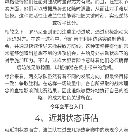
风格使得他们在面对强敌时显得尤为有效。而且，在控制节
奏方面，他们可以根据局势变化随时调整，从而让对手难以
捉摸。这种灵活性让波兰往往能够把握关键时刻，实现逆转
或扳平比分。
相较之下，罗马尼亚则更加注重主动进攻，通过积极跑动来
压迫对方。在这一过程中，他们善于利用边路突破制造机
会，并通过快速传导来撕裂敌方防线。这种策略使得他们常
常能够创造出意想不到的进攻机会，并给身处被动状态下的
对手施加压力。不过，这样大胆冒险也意味着他们必须确保
后防线足够稳固，以抵御潜在反击带来的危机。
综合来看，两支球队虽然有着不同的发展方向，但最终目标
一致：争取胜利。在这样一场较量中，各自所采取的战术理
念将直接影响到比赛结果，因此谁能够更好地执行自己的战
略，将成为胜负关键所在。
今年会平台入口
4、近期状态评估
就近期状态而言，波兰队在过去几场热身赛中的表现令人满