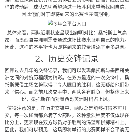
样的波动后，球队迫切希望通过一场胜利来重新找回自信，
因此他们对于即将到来的比赛也充满期待。
总体来看，两队近期状态呈现出鲜明对比：桑托斯士气高
昂，而墨西哥美洲则需要通过这场比赛来证明自己的能力。
因此，这样的不平衡也为即将到来的较量增添了更多悬念。
2、历史交锋记录
回顾过去几年的交锋记录，我们可以发现桑托斯与墨西哥美
洲之间的对抗历程颇为精彩。在双方最近的一次交锋中，桑
托斯凭借主场之势取得了令人瞩目的胜利，这无疑给他们带
来了信心。而之前几次交手中，两队各有胜负，但整体上来
说，桑托斯在面对墨西哥美洲时稍占上风。
值得注意的是，在历史交锋中，两队总是能够打得不可开
交，每一次碰面都充满了火药味。这种激烈程度不仅体现在
比分上，更表现在双方球员对于胜利的渴望和拼搏精神上。
因此，我们可以预见，这场即将举行的比赛同样不会平淡无