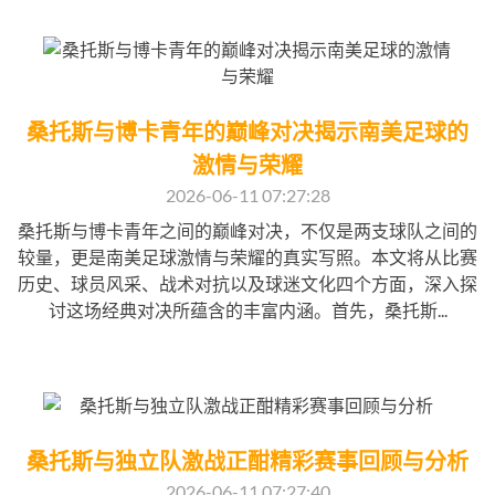
桑托斯与博卡青年的巅峰对决揭示南美足球的
激情与荣耀
2026-06-11 07:27:28
桑托斯与博卡青年之间的巅峰对决，不仅是两支球队之间的
较量，更是南美足球激情与荣耀的真实写照。本文将从比赛
历史、球员风采、战术对抗以及球迷文化四个方面，深入探
讨这场经典对决所蕴含的丰富内涵。首先，桑托斯...
桑托斯与独立队激战正酣精彩赛事回顾与分析
2026-06-11 07:27:40