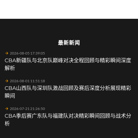
最新新闻
2026-08-05 17:39:05
CBA新疆队与北京队巅峰对决全程回顾与精彩瞬间深度
解析
2026-08-01 11:51:18
CBA山西队与深圳队激战回顾及赛后深度分析展现精彩
瞬间
2026-07-21 21:26:50
CBA季后赛广东队与福建队对决精彩瞬间回顾与战术分
析