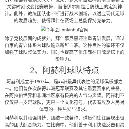
关键时刻改变比赛局势，而诺伊尔则是后防线上的定海神
针。此外，教练团队也不断进行战术创新，以适应现代足球
的发展趋势，使得拜仁在赛场上总能保持竞争力。
除了竞技层面的成就外，拜仁慕尼黑还注重青训发展，通过
自家的青训体系为球队输送新鲜血液。这种良性的循环不仅
加强了球队整体实力，同时也提高了俱乐部在国际足坛上的
影响力。
2、阿赫利球队特点
阿赫利成立于1907年，是非洲最具代表性的足球俱乐部之
一。他们曾多次获得非洲冠军联赛及其它重要赛事的荣誉，
在阿拉伯世界和非洲地区享有极高的人气与声望。阿赫利不
仅仅是一支足球队，更是一个文化符号，代表着埃及人民对
体育的一种热爱与追求。
阿赫利以其顽强拼搏、团结一致著称，球员们往往展现出极
高的团队配合能力。在比赛中，他们善于利用快速反击和灵