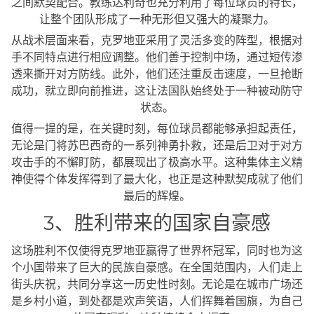
之间默契配合。教练达利奇也充分利用了每位球员的特长，
让整个团队形成了一种无形但又强大的凝聚力。
从战术层面来看，克罗地亚采用了灵活多变的阵型，根据对
手不同特点进行相应调整。他们善于控制中场，通过短传渗
透来撕开对方防线。此外，他们还注重反击速度，一旦抢断
成功，就立即向前推进，这让法国队始终处于一种被动防守
状态。
值得一提的是，在关键时刻，每位球员都能够承担起责任，
无论是门将苏巴西奇的一系列神勇扑救，还是后卫对于对方
攻击手的不懈盯防，都展现出了极高水平。这种集体主义精
神使得个体发挥得到了最大化，也正是这种默契成就了他们
最后的辉煌。
3、胜利带来的国家自豪感
这场胜利不仅使得克罗地亚赢得了世界杯冠军，同时也为这
个小国带来了巨大的民族自豪感。在全国范围内，人们走上
街头庆祝，共同分享这一历史性时刻。无论是在城市广场还
是乡村小道，到处都是欢声笑语，人们挥舞着国旗，为自己