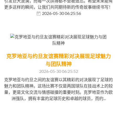
引发巨大波澜，而每一次拼搏都不会被遗忘。希望未来能有
更多这样的瞬间，让我们共同期待新的传奇故事继续书写！
2026-05-30 06:25:56
克罗地亚与约旦友谊赛精彩对决展现足球魅力
与团队精神
2026-05-30 06:25:52
克罗地亚与约旦之间的友谊赛以其精彩的对决展现了足球的
魅力和团队精神。这场比赛不仅是两国球队在技战术上的较
量，更是文化交流与情感碰撞的重要时刻。克罗地亚作为欧
洲强队，拥有丰富的足球历史和卓越的球员，而约...