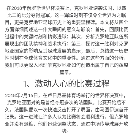
在2018年俄罗斯世界杯决赛上，克罗地亚逆袭法国，以四
比二的比分夺得冠军，这一辉煌时刻不仅令全世界为之瞩
目，更是克罗地亚足球历史上的重要里程碑。本文将从四个
方面详细阐述这一伟大瞬间的意义与影响：首先，回顾比赛
过程中的关键时刻和精彩进球；其次，分析克罗地亚队伍所
展现出的团队精神和战术执行；第三，探讨这一胜利对克罗
地亚国家的影响及其足球发展的启示；最后，总结这一历史
性时刻在全球体育文化中的重要性。通过这些方面的分析，
我们可以更深入地理解克罗地亚如何创造出属于自己的辉煌
篇章。
1、激动人心的比赛过程
2018年7月15日，在卢日尼基体育场举行的世界杯决赛中，
克罗地亚面对的是曾经夺冠多次的法国队。比赛开始后不
久，法国队便以一次快速反击打开了局面，由马图伊迪首开
记录。这一进球让许多人认为比赛将会顺利进行，但克罗地
亚并没有退缩，他们迅速调整状态，通过中场传导球展开攻
势。