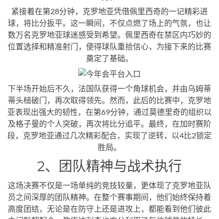
紧接着在第28分钟，克罗地亚凭借佩里西奇的一记精彩进
球，将比分扳平。这一瞬间，不仅点燃了场上的气氛，也让
数万名克罗地亚球迷感受到希望。佩里西奇在禁区内巧妙的
位置选择和精准射门，使得球队重拾信心，为接下来的比赛
奠定了基础。
下半场开始后不久，法国队获得一个角球机会，并由乌姆蒂
蒂头槌破门，再次取得领先。然而，此后的比赛中，克罗地
亚表现出强大的韧性，在第69分钟，通过莫德里奇的组织以
及格子曼的个人突破，再次将比分追平。最终，在加时赛阶
段，克罗地亚通过几次精彩配合，实现了逆转，以4比2锁定
胜局。
2、团队精神与战术执行
这场决赛不仅是一场单纯的竞技较量，更体现了克罗地亚队
员之间深厚的团队精神。在整个赛事期间，他们始终保持着
高度团结，无论是在防守上还是进攻上，都能看到他们彼此