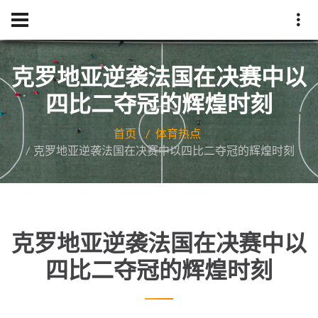
克罗地亚逆袭法国在决赛中以
四比二夺冠的辉煌时刻
首页
体育热点
克罗地亚逆袭法国在决赛中以四比二夺冠的辉煌时刻
克罗地亚逆袭法国在决赛中以
四比二夺冠的辉煌时刻