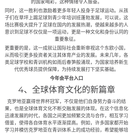
的国家喝彩，这种情绪令人振奋。
同时，这一胜利也激励着更多年轻人投身于足球运动。从孩
子们在草坪上踢足球到青少年培训班蓬勃发展，可以说，这
场比赛极大提升了足球在国内的发展热潮，使越来越多的人
意识到足球不仅仅是一项运动，更是一种文化和身份认同的
重要象征。
更重要的是，这一成就让国际社会重新审视这个东欧小国，
从而吸引更多投资者关注其体育产业的发展。未来几年，各
类足球学校和青训机构如雨后春笋般涌现，为国家培养新生
代优秀球员提供保障，为持续发展打下坚实基础。
今年会平台入口
4、全球体育文化的新篇章
克罗地亚赢得世界杯冠军，不仅是他们自身努力奋斗的结
果，也是全球体育文化不断交融发展的体现。在这个信息化
迅速发展的时代，各国之间更加频繁交流与合作，相互学习
借鉴，使得各自体育水平逐渐提高。例如，许多国家都开始
学习并模仿克罗地亚在青训体系上的成功经验，希望能够培