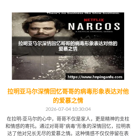
拉明亚马尔深情回忆哥哥的病毒形象表达对他
的爱慕之情
2026-07-04 10:30:04
在拉明·亚马尔的心中，哥哥不仅是家人，更是精神的支柱
和情感的寄托。通过对哥哥“病毒”形象的深情回忆，拉明表
达了他对兄长无尽的爱慕之情。这种情感不仅仅停留在表