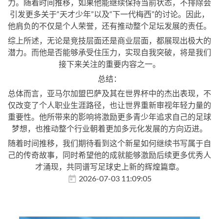
力。随着时间推移，如果他能继续保持当前状态，不排除会
引发更多关于“天才少年”以及“下一代梅西”的讨论。因此，
他肩负的不仅是个人荣誉，还有推动整个足坛发展的责任。
综上所述，无论是竞技层面还是商业层面，都展现出极大的
潜力。而他是否能够承受住压力，实现自我突破，将是我们
接下来关注的重要内容之一。
总结：
总体而言，亚马尔加盟巴萨及其在世界杯中的杰出表现，不
仅改变了个人职业生涯路径，也让世界重新审视年轻力量的
重要性。他所带来的影响将激励更多青少年追求自己的足球
梦想，也推动整个行业朝着更加多元化发展的方向迈进。
随着时间推移，我们期待看到这个新星如何继续书写属于自
己的传奇故事，同时希望他的成就能够激励后续更多优秀人
才涌现，共同谱写足球史上新的辉煌篇章。
2026-07-03 11:09:05