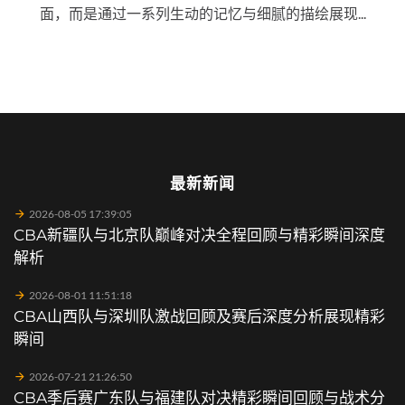
面，而是通过一系列生动的记忆与细腻的描绘展现...
最新新闻
2026-08-05 17:39:05
CBA新疆队与北京队巅峰对决全程回顾与精彩瞬间深度
解析
2026-08-01 11:51:18
CBA山西队与深圳队激战回顾及赛后深度分析展现精彩
瞬间
2026-07-21 21:26:50
CBA季后赛广东队与福建队对决精彩瞬间回顾与战术分