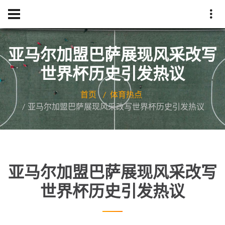
亚马尔加盟巴萨展现风采改写
世界杯历史引发热议
首页
体育热点
亚马尔加盟巴萨展现风采改写世界杯历史引发热议
亚马尔加盟巴萨展现风采改写
世界杯历史引发热议