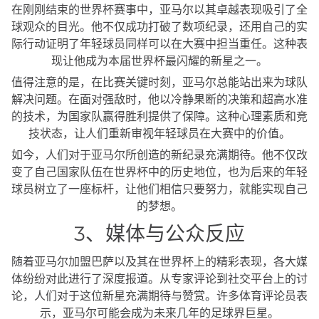
在刚刚结束的世界杯赛事中，亚马尔以其卓越表现吸引了全
球观众的目光。他不仅成功打破了数项纪录，还用自己的实
际行动证明了年轻球员同样可以在大赛中担当重任。这种表
现让他成为本届世界杯最闪耀的新星之一。
值得注意的是，在比赛关键时刻，亚马尔总能站出来为球队
解决问题。在面对强敌时，他以冷静果断的决策和超高水准
的技术，为国家队赢得胜利提供了保障。这种心理素质和竞
技状态，让人们重新审视年轻球员在大赛中的价值。
如今，人们对于亚马尔所创造的新纪录充满期待。他不仅改
变了自己国家队伍在世界杯中的历史地位，也为后来的年轻
球员树立了一座标杆，让他们相信只要努力，就能实现自己
的梦想。
3、媒体与公众反应
随着亚马尔加盟巴萨以及其在世界杯上的精彩表现，各大媒
体纷纷对此进行了深度报道。从专家评论到社交平台上的讨
论，人们对于这位新星充满期待与赞赏。许多体育评论员表
示，亚马尔可能会成为未来几年的足球界巨星。