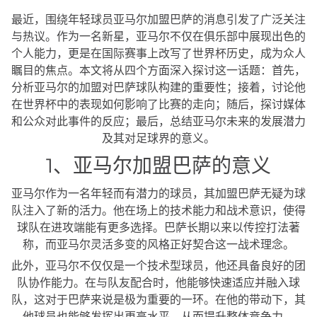
最近，围绕年轻球员亚马尔加盟巴萨的消息引发了广泛关注
与热议。作为一名新星，亚马尔不仅在俱乐部中展现出色的
个人能力，更是在国际赛事上改写了世界杯历史，成为众人
瞩目的焦点。本文将从四个方面深入探讨这一话题：首先，
分析亚马尔的加盟对巴萨球队构建的重要性；接着，讨论他
在世界杯中的表现如何影响了比赛的走向；随后，探讨媒体
和公众对此事件的反应；最后，总结亚马尔未来的发展潜力
及其对足球界的意义。
1、亚马尔加盟巴萨的意义
亚马尔作为一名年轻而有潜力的球员，其加盟巴萨无疑为球
队注入了新的活力。他在场上的技术能力和战术意识，使得
球队在进攻端能有更多选择。巴萨长期以来以传控打法著
称，而亚马尔灵活多变的风格正好契合这一战术理念。
此外，亚马尔不仅仅是一个技术型球员，他还具备良好的团
队协作能力。在与队友配合时，他能够快速适应并融入球
队，这对于巴萨来说是极为重要的一环。在他的带动下，其
他球员也能够发挥出更高水平，从而提升整体竞争力。