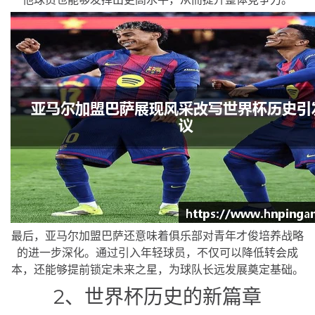
最后，亚马尔加盟巴萨还意味着俱乐部对青年才俊培养战略
的进一步深化。通过引入年轻球员，不仅可以降低转会成
本，还能够提前锁定未来之星，为球队长远发展奠定基础。
2、世界杯历史的新篇章