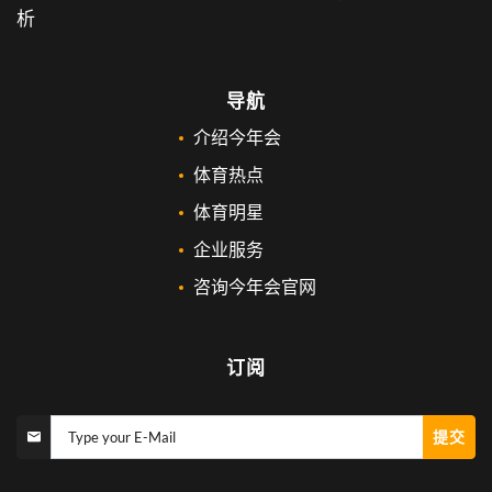
析
导航
介绍今年会
体育热点
体育明星
企业服务
咨询今年会官网
订阅
提交
Type your E-Mail