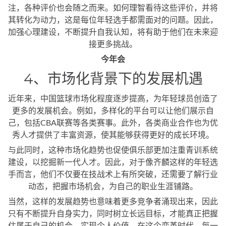
注，各种评价也会随之而来。如何理智看待这些评价，并将
其转化为动力，这是每位年轻选手都需面对的问题。因此，
加强心理建设，不断提升自我认知，将有助于他们在未来迎
接更多挑战。
今年会
4、市场化背景下的发展机遇
近年来，中国篮球市场化程度逐步提高，为年轻球员创造了
更多的发展机会。例如，多样化的平台可以让他们展示自
己，包括CBA联赛等各类赛事。此外，各类商业合作也为优
秀人才提供了丰富资源，使其能够获得更好的成长环境。
与此同时，这种市场化趋势也促使俱乐部更加注重青训系统
建设，以挖掘新一代人才。因此，对于像齐麟这样的年轻选
手而言，他们不仅要在技战术上有所突破，还需要了解行业
动态，把握市场机会，为自己的职业生涯铺路。
当然，这样的发展趋势也意味着更多竞争者涌现出来，因此
只有不断提升自身实力，同时树立长远目标，才能真正把握
住属于自己的机会，实现个人价值。在这个变革时代，每一