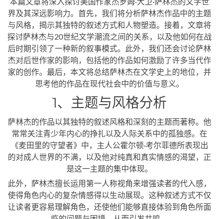
本篇文章将深入探讨美国作家杰罗姆·大卫·萨林杰的文学世
界及其深远影响力。首先，我们将分析萨林杰作品中的主题
与风格，揭示其独特的叙述方式和人物塑造。接着，文章将
探讨萨林杰与20世纪文学潮流之间的关系，以及他如何在战
后时期引领了一种新的叙事模式。此外，我们还会讨论萨林
杰对后世作家的影响，包括他的作品如何激励了许多当代作
家的创作。最后，本文将总结萨林杰在文学史上的地位，并
思考他的作品在现代社会中的价值与意义。
1、主题与风格分析
萨林杰的作品以其独特的叙述风格和深刻的主题而著称。他
常常关注青少年内心的挣扎以及人际关系中的孤独感。在
《麦田里的守望者》中，主人公霍尔顿·考尔菲德所表现出
的对成人世界的不满，以及他对纯真和真实情感的渴望，正
是这一主题的集中体现。
此外，萨林杰擅长运用第一人称视角来增强读者的代入感，
使得角色内心的复杂情感得以生动展现。这种叙述方式不仅
让读者更容易理解角色，还使他们能够直接体验到角色所面
临的问题与困境，从而引发共鸣。