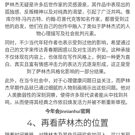
萨林杰无疑是许多后世作家的灵感源泉，其作品中表现出的
孤独感、反叛精神以及对纯真的渴望，引起了广泛共鸣。像
库尔特·冯内古特、约翰·厄普代克等知名作家，都曾受到过
他的启发，他们在自己的创作中融入了类似于萨林杰式的人
物心理描写及社会批判元素。
同时，不少当代年轻作者也表示受到过他的影响，希望通过
自己的文字来传达青春期困惑以及对生活的不安。这种承接
不仅体现在内容上，也体现在写作风格上，例如一种更为直
白、真实且富有情感冲击力的表达方式逐渐形成，这正是受
到了萨林杰风格化影响的一部分结果。
此外，在当今社会中，对于心理健康问题日益关注，而萨林
杰早期作品就已通过细腻的人物刻画揭示出这些问题。他对
人类脆弱性的深刻洞察，使得许多现代读者能从中找到共
鸣，从而使得其经典之作依旧焕发活力并被不断重新审视。
今年会jinnianhui官网
4、再看萨林杰的位置
随着时间推移，对萨林杰及其作品研究愈加深入，可以发现