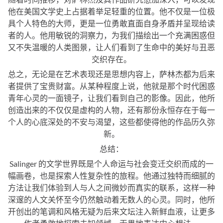
他在美国文学史上占据着举足轻重的位置。他不仅是一位极
具个人特色的大师，更是一位勇敢直面自身矛盾并呈现给读
者的人。他用敏锐的洞察力，为我们描绘出一个充满困惑但
又不失温暖的人类图景，让人们看到了生命中的美好与丑恶
交织存在。
总之，无论是在艺术表现还是思想内容上，萨林杰都为后来
者提供了宝贵财富。从某种程度上说，他就是那个时代困惑
青年心灵的一面镜子，让我们看到自己的影像。因此，他所
创造出来的不仅仅是虚构的人物，还有那份永恒存在于每一
个人的心底深处的不安与渴望，这些都使得他的作品历久弥
新。
总结：
Salinger 的文学世界既是个人命运与社会变迁交织而成的一
幅画卷，也是探索人性复杂性的旅程。他通过独特而细腻的
方法让我们体验到人与人之间微妙而真实的联系，这样一种
深邃的人文关怀至今仍然触动着无数人的心灵。同时，他所
开创出的笔调和风格无疑为后来文坛注入新鲜血液，让更多