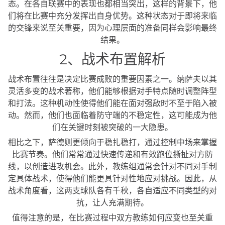
态。在各自联赛中的表现也都相当突出，这样的背景下，他
们将在比赛中充分发挥出自身优势。这种状态对于即将来临
的交锋来说至关重要，因为心理层面的准备同样会影响最终
结果。
2、战术布置解析
战术布置往往是决定比赛成败的重要因素之一。纳萨夫以其
灵活多变的战术著称，他们能够根据对手特点随时调整阵型
和打法。这种机动性使得他们能在面对强敌时不至于陷入被
动。然而，他们也面临着防守端的不稳定性，这可能成为他
们在关键时刻被突破的一大隐患。
相比之下，萨德则更倾向于稳扎稳打，通过控制中场来掌握
比赛节奏。他们常常通过快速传递和有效跑位撕扯对方防
线，以创造进攻机会。此外，教练组通常会针对不同对手制
定具体战术，使得他们能更具针对性地应对挑战。因此，从
战术角度看，这两支球队各有千秋，各自适应不同类型的对
抗，让人充满期待。
值得注意的是，在比赛过程中双方教练如何应变也至关重