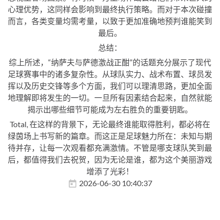
心理优势，这同样会影响到最终执行策略。而对于本次碰撞
而言，各类变量均需考量，以致于更加准确地预判谁能笑到
最后。
总结：
综上所述，“纳萨夫与萨德激战正酣”的话题充分展示了现代
足球赛事中的诸多复杂性。从球队实力、战术布置、球员发
挥以及历史交锋等多个方面，我们可以理清思路，更加全面
地理解即将发生的一切。一旦所有因素结合起来，自然就能
揭示出哪些细节可能成为左右胜负的重要钥匙。
Total, 在这样的背景下，无论最终谁能取得胜利，都必将在
绿茵场上书写新的篇章。而这正是足球魅力所在：未知与期
待并存，让每一次观看都充满激情。不管是哪支球队笑到最
后，都值得我们去祝贺，因为无论是谁，都为这个美丽游戏
增添了光彩！
2026-06-30 10:40:37