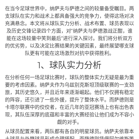
在当今足球世界中，纳萨夫与萨德之间的较量备受瞩目。两
支球队在实力和战术上都具备强大的竞争力，使得这场对决
充满悬念。本文将从球队实力分析、战术布置、球员表现以
及历史交锋记录四个方面，对“纳萨夫与萨德激战正酣，谁
能在这场较量中笑到最后”进行深入探讨。我们将分析双方
的优劣势，以及决定比赛结果的关键因素，最终展望哪支球
队更有可能在这场激烈对抗中获得胜利。
1、球队实力分析
在分析任何一场足球比赛时，球队的整体实力无疑是最为重
要的考虑因素。纳萨夫作为乌兹别克斯坦顶级联赛的一支劲
旅，其历史悠久，并且近年来逐渐崛起。他们不仅拥有稳定
的阵容，还引进了一些外援，提升了整体水平。而萨德则是
卡塔尔联赛中的佼佼者，在近几年的亚冠赛场上也有出色表
现，其队伍深厚的底蕴和丰富的大赛经验让他们成为不容小
觑的对手。
从球员配置来看，两队都有各自的明星球员。纳萨夫依靠本
土球员与外籍球员形成合理搭配，而萨德则凭借阿尔维斯等