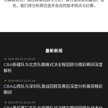
先，我们将分析两位选手各自的技术特点与比赛...
最新新闻
2026-08-05 17:39:05
CBA新疆队与北京队巅峰对决全程回顾与精彩瞬间深度
解析
2026-08-01 11:51:18
CBA山西队与深圳队激战回顾及赛后深度分析展现精彩
瞬间
2026-07-21 21:26:50