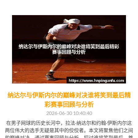
纳达尔与伊斯内尔的巅峰对决谁将笑到最后精
彩赛事回顾与分析
2026-06-30 10:40:40
在男子网球的历史长河中，拉法·纳达尔和约翰·伊斯内尔这
两位伟大的选手无疑是其中的佼佼者。本文将聚焦他们之间
的巅峰对决，通过赛事回顾与分析，探讨谁将笑到最后。首