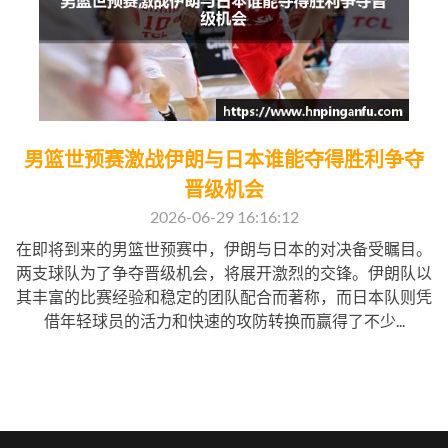
男篮世预赛激战伊朗与日本谁能夺得胜利争夺
晋级机会
2026-06-29 16:16:12
在即将到来的男篮世预赛中，伊朗与日本的对决备受瞩目。
两支球队为了争夺晋级机会，将展开激烈的交锋。伊朗队以
其丰富的比赛经验和稳定的团队配合而著称，而日本队则凭
借年轻球员的活力和快速的攻防转换而赢得了不少...