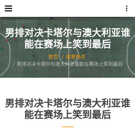
男排对决卡塔尔与澳大利亚谁
能在赛场上笑到最后
首页
体育热点
男排对决卡塔尔与澳大利亚谁能在赛场上笑到最后
男排对决卡塔尔与澳大利亚谁
能在赛场上笑到最后