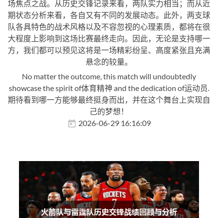
场焦点之战。从历史交锋记录来看，两队实力相当；而从近
期状态分析来看，各自又有不同的发展动态。此外，两支球
队各具特色的战术风格以及不容忽视的心理素质，都将在很
大程度上影响到这场比赛最终走向。因此，无论是支持哪一
方，我们都可以预见这将是一场精彩纷呈、高度紧张且充满
悬念的较量。
No matter the outcome, this match will undoubtedly
showcase the spirit of体育精神 and the dedication of运动员.
期待看到哪一方能够最终挺身而出，并在这个舞台上实现自
己的梦想！
2026-06-29 16:16:09