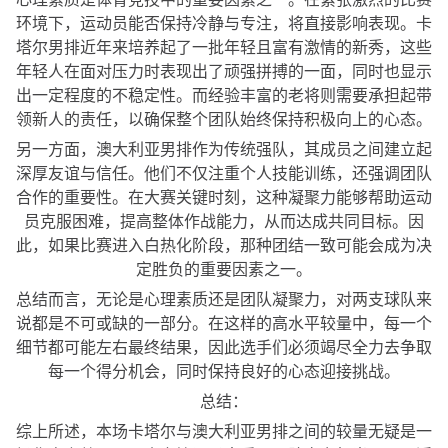
环境下，运动员能否保持冷静与专注，将直接影响表现。卡
塔尔男排近年来培养起了一批年轻且富有激情的新秀，这些
年轻人在面对压力时表现出了顽强拼搏的一面，同时也显示
出一定程度的不稳定性。而经验丰富的老将则需要承担起带
领新人的责任，以确保整个团队始终保持积极向上的心态。
另一方面，澳大利亚男排作为传统强队，其成员之间建立起
深厚友谊与信任。他们不仅注重个人技能训练，还强调团队
合作的重要性。在大赛关键时刻，这种凝聚力能够帮助运动
员克服困难，提高整体作战能力，从而达成共同目标。因
此，如果比赛进入白热化阶段，那种团结一致可能会成为决
定胜负的重要因素之一。
总结而言，无论是心理素质还是团队凝聚力，对两支球队来
说都是不可或缺的一部分。在这样的高水平较量中，每一个
细节都可能左右最终结果，因此选手们必须竭尽全力去争取
每一个得分机会，同时保持良好的心态迎接挑战。
总结：
综上所述，本场卡塔尔与澳大利亚男排之间的较量无疑是一