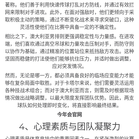
著称。他们善于利用快速传球打乱对方防线，并通过有效拦
网来限制对手进攻。此外，在面对强敌时，他们更倾向于采
取积极主动的策略，通过不断变化战术来寻求突破口，这种
灵活性使他们在比赛中具备一定的不确定性。
相比之下，澳大利亚男排则更强调稳定性与力量感。在进攻
端，他们喜欢通过高空吊球和力量攻击压制对手，而防守则
以协作为基础，通过精准的位置站位来抵挡敌方攻击。这种
坚固而稳健的打法使他们能够抗住压力，并适时做出调整，
应对突发情况。
然而，无论是哪一方，都必须具备良好的临场应变能力才能
够在复杂局面中取胜。对于卡塔尔来说，他们需要灵活运用
各种技战术组合；而对于澳大利亚而言，则需及时根据现场
情况做出战略调整，以最大限度发挥团队优势。因此，两支
球队如何处理即时变化，将直接影响最终结果。
今年会官网
4、心理素质与团队凝聚力
心理素质是体育竞技中的重要因素之一。在紧张激烈的比赛