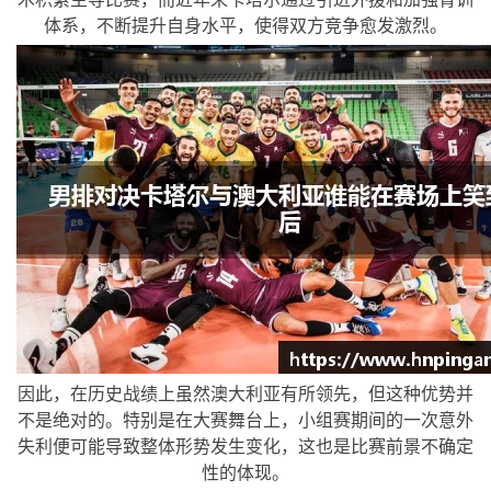
体系，不断提升自身水平，使得双方竞争愈发激烈。
因此，在历史战绩上虽然澳大利亚有所领先，但这种优势并
不是绝对的。特别是在大赛舞台上，小组赛期间的一次意外
失利便可能导致整体形势发生变化，这也是比赛前景不确定
性的体现。