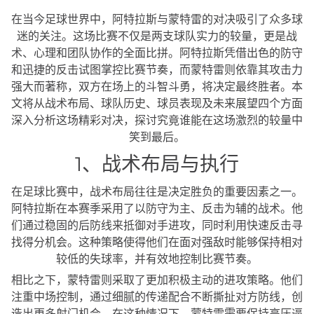
在当今足球世界中，阿特拉斯与蒙特雷的对决吸引了众多球
迷的关注。这场比赛不仅是两支球队实力的较量，更是战
术、心理和团队协作的全面比拼。阿特拉斯凭借出色的防守
和迅捷的反击试图掌控比赛节奏，而蒙特雷则依靠其攻击力
强大而著称，双方在场上的斗智斗勇，将决定最终胜者。本
文将从战术布局、球队历史、球员表现及未来展望四个方面
深入分析这场精彩对决，探讨究竟谁能在这场激烈的较量中
笑到最后。
1、战术布局与执行
在足球比赛中，战术布局往往是决定胜负的重要因素之一。
阿特拉斯在本赛季采用了以防守为主、反击为辅的战术。他
们通过稳固的后防线来抵御对手进攻，同时利用快速反击寻
找得分机会。这种策略使得他们在面对强敌时能够保持相对
较低的失球率，并有效地控制比赛节奏。
相比之下，蒙特雷则采取了更加积极主动的进攻策略。他们
注重中场控制，通过细腻的传递配合不断撕扯对方防线，创
造出更多射门机会。在这种情况下，蒙特雷需要保持高压逼