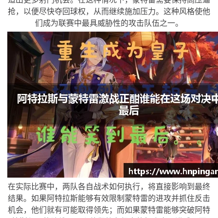
抢，以便尽快夺回球权，从而继续施加压力。这种风格使他
们成为联赛中最具威胁性的攻击队伍之一。
在实际比赛中，两队各自战术如何执行，将直接影响到最终
结果。如果阿特拉斯能够有效限制蒙特雷的进攻并抓住反击
机会，他们就有可能取得领先；而如果蒙特雷能够突破阿特