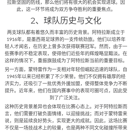
拉斯坚固的防线，那么他们将有很大的机会实现进球。因
此，这一环节将成为双方争夺胜利的重要焦点。
2、球队历史与文化
两支球队都有着悠久而丰富的历史背景。阿特拉斯成立于
1916年，是墨西哥足球界的一支传统劲旅。他们以培养年
轻人才闻名，在历史上曾多次获得联赛冠军。然而，由于一
些赛季的不稳定表现，使得他们近些年的辉煌略显黯淡。在
这样的情况下，重振旗鼓成为了阿特拉斯当前的重要目标。
另一方面，蒙特雷作为一支相对年轻但崛起迅速的球队，自
1945年以来已经积累了不少荣誉。他们不仅拥有雄厚的经
济实力，还吸引了一批优秀外援加盟，使得整体竞争力不断
提升。近年来，他们在国内赛事中的表现可圈可点，因此受
到了广泛关注。
这种历史背景差异也会体现在比赛心态上。对于阿特拉斯而
言，他们需要打破负面情绪，以迎接挑战；而对于蒙特雷来
说，则是延续良好势头，实现更大的成就。因此，这场比赛
不仅是一场技战术上的较量，也是两种不同文化碰撞所带来