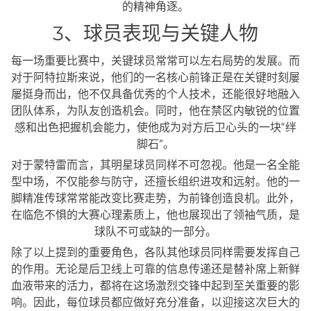
的精神角逐。
3、球员表现与关键人物
每一场重要比赛中，关键球员常常可以左右局势的发展。而
对于阿特拉斯来说，他们的一名核心前锋正是在关键时刻屡
屡挺身而出，他不仅具备优秀的个人技术，还能很好地融入
团队体系，为队友创造机会。同时，他在禁区内敏锐的位置
感和出色把握机会能力，使他成为对方后卫心头的一块“绊
脚石”。
对于蒙特雷而言，其明星球员同样不可忽视。他是一名全能
型中场，不仅能参与防守，还擅长组织进攻和远射。他的一
脚精准传球常常能改变比赛走势，为前锋创造良机。此外，
在临危不惧的大赛心理素质上，他也展现出了领袖气质，是
球队不可或缺的一部分。
除了以上提到的重要角色，各队其他球员同样需要发挥自己
的作用。无论是后卫线上可靠的信息传递还是替补席上新鲜
血液带来的活力，都将在这场激烈交锋中起到至关重要的影
响。因此，每位球员都应做好充分准备，以迎接这次巨大的