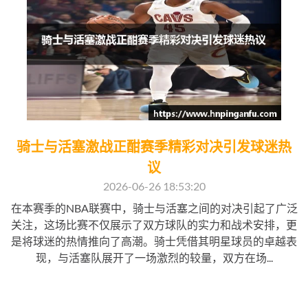
骑士与活塞激战正酣赛季精彩对决引发球迷热
议
2026-06-26 18:53:20
在本赛季的NBA联赛中，骑士与活塞之间的对决引起了广泛
关注，这场比赛不仅展示了双方球队的实力和战术安排，更
是将球迷的热情推向了高潮。骑士凭借其明星球员的卓越表
现，与活塞队展开了一场激烈的较量，双方在场...