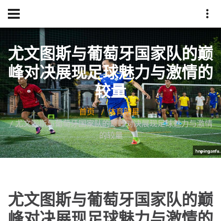
尤文图斯与葡萄牙国家队的巅
峰对决展现足球魅力与激情的
较量
首页
体育明星
尤文图斯与葡萄牙国家队的巅峰对决展现足球魅力与激情
的较量
尤文图斯与葡萄牙国家队的巅
峰对决展现足球魅力与激情的