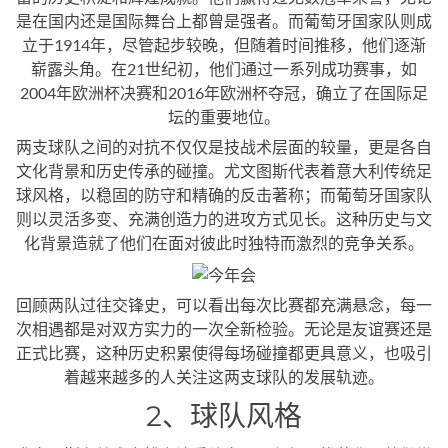
是在国内还是国际舞台上都曾是强者。而葡萄牙国家队则成
立于1914年，尽管起步较晚，但随着时间推移，他们逐渐
崭露头角。在21世纪初，他们通过一系列成功赛事，如
2004年欧洲杯决赛和2016年欧洲杯夺冠，确立了在国际足
坛的重要地位。
两支球队之间的对抗不仅仅是技战术层面的较量，更是各自
文化背景和历史传承的碰撞。尤文图斯代表着意大利传统足
球风格，以稳固的防守和精确的反击著称；而葡萄牙国家队
则以灵活多变、充满创造力的进攻方式见长。这种历史与文
化背景造就了他们在面对彼此时独特而激烈的竞争关系。
回顾两队过往交锋史，可以看出每次比赛都充满悬念，每一
次相遇都是对双方实力的一次全新检验。无论是友谊赛还是
正式比赛，这种历史积累使得每场碰撞都更具意义，也吸引
着越来越多的人关注这两支球队的发展轨迹。
2、球队风格