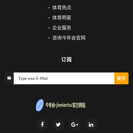
体育热点
体育明星
企业服务
咨询今年会官网
订阅
提交
Type your E-Mail