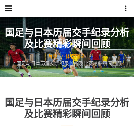
国足与日本历届交手纪录分析
及比赛精彩瞬间回顾
首页
体育明星
国足与日本历届交手纪录分析及比赛精彩瞬间回顾
国足与日本历届交手纪录分析
及比赛精彩瞬间回顾