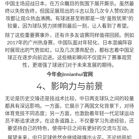
中国主场迎战日本，在万众瞩目的氛围下展开厮杀。虽然最
终以失败告终，但国足展现出的斗志以及几次令人赞叹的进
攻都让观众热血沸腾。有球迷甚至称那是一场“虽败犹荣”的
较量，因为球队努力拼搏到最后一刻，让人看到了希望。
除了这些重要赛事外，还有许多友谊赛同样值得回顾。例如
2017年的广州热身赛，中国队面对年轻化、日本混编阵容
时展现出的气势如虹，以及几次漂亮配合，都标志着中国足
球正在逐步向前迈进。这些精彩瞬间不仅提升了赛事观赏
性，更增强了球迷们对于未来发展的期待。
今年会jinnianhui官网
4、影响力与前景
无论是历史交锋还是技战术比较，中日两支球队之间的较量
都具有深远影响。一方面，它展示了两国文化背景下，对待
体育竞技不同态度；另一方面，也激励着年轻一代足球运动
员不断追求进步。在这条道路上，不仅要学习先进经验，还
要坚持自己的特色，使得中日之间有更好的交流与互动。
展望未来，中日足球依然会继续碰撞出火花。不论结局如