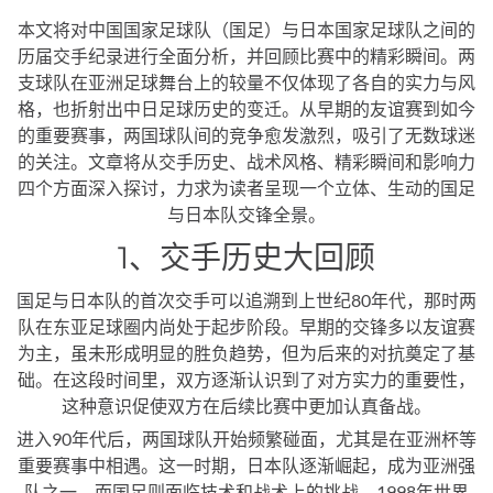
本文将对中国国家足球队（国足）与日本国家足球队之间的
历届交手纪录进行全面分析，并回顾比赛中的精彩瞬间。两
支球队在亚洲足球舞台上的较量不仅体现了各自的实力与风
格，也折射出中日足球历史的变迁。从早期的友谊赛到如今
的重要赛事，两国球队间的竞争愈发激烈，吸引了无数球迷
的关注。文章将从交手历史、战术风格、精彩瞬间和影响力
四个方面深入探讨，力求为读者呈现一个立体、生动的国足
与日本队交锋全景。
1、交手历史大回顾
国足与日本队的首次交手可以追溯到上世纪80年代，那时两
队在东亚足球圈内尚处于起步阶段。早期的交锋多以友谊赛
为主，虽未形成明显的胜负趋势，但为后来的对抗奠定了基
础。在这段时间里，双方逐渐认识到了对方实力的重要性，
这种意识促使双方在后续比赛中更加认真备战。
进入90年代后，两国球队开始频繁碰面，尤其是在亚洲杯等
重要赛事中相遇。这一时期，日本队逐渐崛起，成为亚洲强
队之一，而国足则面临技术和战术上的挑战。1998年世界