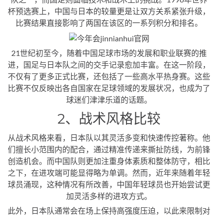
杯预选赛上，中国与日本的较量更是让双方关系紧张升级，
比赛结果直接影响了两国在该区的一系列积分和排名。
21世纪初至今，随着中国足球市场的发展和职业联赛的推
进，国足与日本队之间的交手记录愈加丰富。在这一阶段，
不仅有了更多正式比赛，还包括了一些高水平热身赛。这些
比赛不仅反映出各自国家在足球领域的发展状况，也成为了
球迷们津津乐道的话题。
2、战术风格比较
从战术风格来看，日本队以其灵活多变和快速传控著称。他
们擅长小范围内的配合，通过精准传递来撕扯防线，为前锋
创造机会。而中国队则更加注重身体素质和整体防守，相比
之下，在进攻端可能显得略为单调。然而，近年来随着年轻
球员涌现，这种情况有所改善，中国年轻球员也开始尝试更
加灵活多样的进攻方式。
此外，日本队通常会在场上保持高强度压迫，以此来限制对