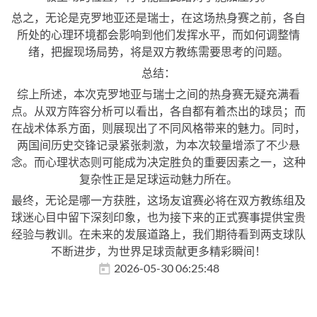
总之，无论是克罗地亚还是瑞士，在这场热身赛之前，各自
所处的心理环境都会影响到他们发挥水平，而如何调整情
绪，把握现场局势，将是双方教练需要思考的问题。
总结：
综上所述，本次克罗地亚与瑞士之间的热身赛无疑充满看
点。从双方阵容分析可以看出，各自都有着杰出的球员；而
在战术体系方面，则展现出了不同风格带来的魅力。同时，
两国间历史交锋记录紧张刺激，为本次较量增添了不少悬
念。而心理状态则可能成为决定胜负的重要因素之一，这种
复杂性正是足球运动魅力所在。
最终，无论是哪一方获胜，这场友谊赛必将在双方教练组及
球迷心目中留下深刻印象，也为接下来的正式赛事提供宝贵
经验与教训。在未来的发展道路上，我们期待看到两支球队
不断进步，为世界足球贡献更多精彩瞬间！
2026-05-30 06:25:48