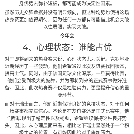
身优势去弥补短板，都可能成为决定性因素。
虽然历史交锋数据并没有明显倾向，但这种均势也使得这场
热身赛更加值得期待，因为任何一方都有可能借此机会突破
以往局限，实现突破。
今年会
4、心理状态：谁能占优
对于即将到来的热身赛来说，心理状态尤为关键。克罗地亚
近期经历了一些波动，他们希望通过此次友谊赛找回状态，
提高士气。同时，由于该国足球文化深厚，一旦赢得比赛，
他们会受到极大的鼓舞，并为即将到来的正式赛事做好准
备。因此，此次热身赛不仅是检验实力，更是提升信心的重
要环节。
而对于瑞士而言，他们近期保持良好的竞技状态，对于任何
一场赛事都充满信心。不论是在友谊赛还是正式比赛中，他
们都展现出了稳定性以及韧劲，希望继续保持这种良好势
头。因此，从心理层面来看，相比之下瑞士显然处于一个积
极主动的位置，有可能因此给对手施加压力。