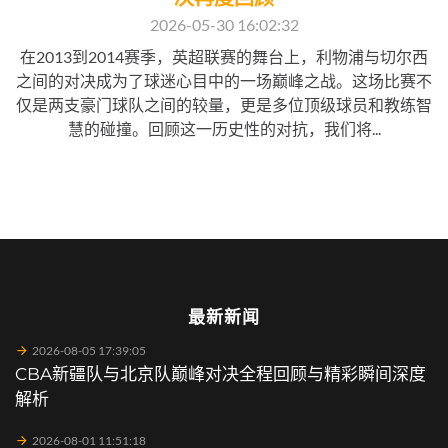
2026-05-30 16:02:32
在2013到2014赛季，英超联赛的舞台上，利物浦与切尔西
之间的对决成为了球迷心目中的一场巅峰之战。这场比赛不
仅是两支豪门球队之间的较量，更是多位顶级球员和教练智
慧的碰撞。回顾这一历史性的对抗，我们将...
最新新闻
2026-08-05 17:39:05
CBA新疆队与北京队巅峰对决全程回顾与精彩瞬间深度
解析
2026-08-01 11:51:18