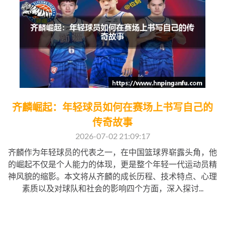
齐麟崛起：年轻球员如何在赛场上书写自己的
传奇故事
2026-07-02 21:09:17
齐麟作为年轻球员的代表之一，在中国篮球界崭露头角，他
的崛起不仅是个人能力的体现，更是整个年轻一代运动员精
神风貌的缩影。本文将从齐麟的成长历程、技术特点、心理
素质以及对球队和社会的影响四个方面，深入探讨...