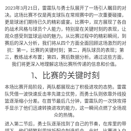
2023年3月21日，雷霆队与勇士队展开了一场引人瞩目的对
决。这场比赛不仅是两支球队在常规赛中的一次重要碰撞，
更是球迷们期待已久的精彩盛宴。比赛中，双方展现了各自
的战术风格与球员个人能力，特别是在关键时刻的表现，让
观众感受到篮球运动的魅力。从比赛过程中的精彩瞬间，到
赛后的深入分析，我们将从四个方面全面回顾这场激烈的对
抗：第一，比赛的关键时刻；第二，两队球员的表现；第
三，教练战术布置；第四，赛后数据分析。通过这些方面，
我们将更深入地理解这场比赛所传递的信息和价值。
1、比赛的关键时刻
本场比赛开局阶段，两队都展现出了积极进攻的态势。雷霆
队凭借一波快速反击率先建立优势，而勇士队则依靠外线投
篮逐渐缩小分差。在首节最后几分钟，雷霆队的一次快攻得
手显示了他们迅速转换进攻的能力，这一瞬间点燃了全场观
众的热情。
进入第二节后，勇士队逐渐找到了自己的节奏，在库里的带
领下，他们频繁利用挡拆配合制造机会。此时，比賽进入白