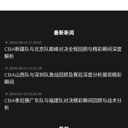
最新新闻
2026-08-05 17:39:05
CBA新疆队与北京队巅峰对决全程回顾与精彩瞬间深度
解析
2026-08-01 11:51:18
CBA山西队与深圳队激战回顾及赛后深度分析展现精彩
瞬间
2026-07-21 21:26:50
CBA季后赛广东队与福建队对决精彩瞬间回顾与战术分
析