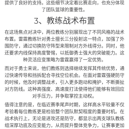
提供了良好的支持。这些细节决定着比赛走向，也充分体现
了团队篮球的重要性。
3、教练战术布置
在这场焦点对决中，两位教练分别展现出了不同风格的战术
布置。雷霆教练针对勇士擅长三分投射这一特点，加强了外
围防守，通过切换防守阵型来限制对方外线得分。同时，他
还要求内线保持高度警惕，以抵御勇士强大的突破能力。这
种灵活应变策略为雷霆赢得了一定优势。
而对于勇士来说，他们教练则选择继续发挥其传统优势，通
过快速传导和挡拆配合寻找空位机会。在面对雷霆强硬防守
的时候，他及时调整战术，引入更多跑动和掩护，不断撕扯
对方防线。这种高强度、高速度打法使得他们能够有效回应
对手压力，并争取掌控主动权。
值得注意的是，在临近赛季尾声时期，这样高水平较量不仅
考验着每位教练更是检验整个团队默契程度的重要时机。在
战术执行上，无论是进攻还是防守，都显示出两支球队教练
组深厚功底及应变能力，从而提升整体竞争力，让赛事更加