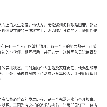
极向上的人生态度。他认为，无论遇到怎样艰难困苦，都要
不仅体现在他的竞技状态上，更影响着身边的人，使他们也
赛中，没有任何一个人可以单打独斗，每一个人的努力都是不可或
身边的小伙伴，相互帮助，共同进步。这种团队意识使得整
好的竞技状态，同时兼顾个人生活及家庭责任。他渴望能带
光。此外，通过自身的平台影响更多年轻人，让他们认识到
.
国家队核心位置的发展历程，是一个充满汗水与奋斗故事。
的梦想。正因为有这样的追求与执着，让我们见证了一位杰