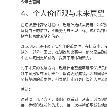
今年会官网
4、个人价值观与未来展望
在追求篮球梦想过程中，赵继伟始终秉持着一种积
坚持自己的信念，不断努力去实现目标。这种精神
树立起勇敢追梦的信心。
Zhao Jiwai 还强调团队合作的重要性，在比
缺的一部分。因此，在训练和比赛中，他总是鼓励
个团队氛围更加融洽，提高了集体凝聚力。
对于未来的发展方向，赵继伟希望能够继续保持良
领中国男篮在国际舞台上取得更好成绩，为祖国争
坚持梦想的重要性，引导他们走向更广阔的人生道路
总结：
通过以上几个方面，我们可以看到，从青涩球员到
每一步都印证着他的成长，每一次拼搏都承载着他