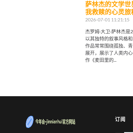
萨林杰的文学世
我救赎的心灵旅
2026-07-01 11:21:15
杰罗姆·大卫·萨林杰是
以其独特的叙事风格和
作品常常围绕孤独、青
展开，展示了人类内心
作《麦田里的...
订阅