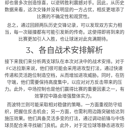
却也曾多次创造惊喜，以逆转胜利震撼对手。因此，从历史
数据来看，这次交锋并没有明显的一方占优，相反更增添了
比赛的不确定性和观赏性。
总之，通过回顾两队历史交锋记录，可以发现双方实力相
当，每一次碰撞都有可能引发新的传奇。这使得即将到来的
比赛更加引人入胜，也让球迷对此充满期待。
3、各自战术安排解析
接下来我们来分析两支球队在本次对决中的战术安排。对于
FC达拉斯来说，他们很可能会采用进攻型打法，通过快速
传递和灵活跑位制造空档，从而增加进攻威胁。同时，在防
守端，他们需要保持高度集中，以应对对方反击带来的压
力。此外，中场控制也是他们赢得比赛的重要因素之一，有
效掌控中路会增强整体实力。
而波特兰则可能采取相对稳健的策略，一方面重视防守组
织，把握住反击机会；另一方面，也需利用边路突破给达到
施压效果。他们具备灵活多变的打法，通过调动前锋与中场
球员配合来寻找破门良机。此外，对于定位球等静态进攻形